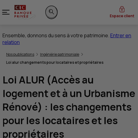
Menu
Espace client
Rechercher sur le site
Ensemble, donnons du sens à votre patrimoine.
Entrer en
relation
Vous êtes ici:
Nos publications
Ingéniérie patrimoniale
Loi alur changements pour locataires et propriétaires
Loi ALUR (Accès au
logement et à un Urbanisme
Rénové) : les changements
pour les locataires et les
propriétaires