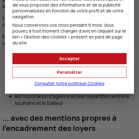
de vous proposer des informations et de la publicité
décret.
personnalisées en fonction de votre profil et de votre
navigation.
Les baux en cours n’ont pas à être modifiés, sauf s’ils sont
renouvelés.
Nous conservons vos choix pendant 6 mois. Vous
pouvez à tout moment changer d’avis en cliquant sur le
Il est prévu pour chaque type de bail (location nue ou
lien « Gestion des cookies » présent en pied de page
du site.
meublée) des mentions obligatoires telles que :
la destination du logement
Accepter
sa surface habitable, son nombre de pièces, ses
équipements
Paramétrer
la date d’effet et la durée du bail
le montant du loyer et les modalités de paiement des
Consulter notre politique
Cookies
charges
les honoraires d’agence et leur répartition entre le
locataire et le bailleur
... avec des mentions propres à
l’encadrement des loyers