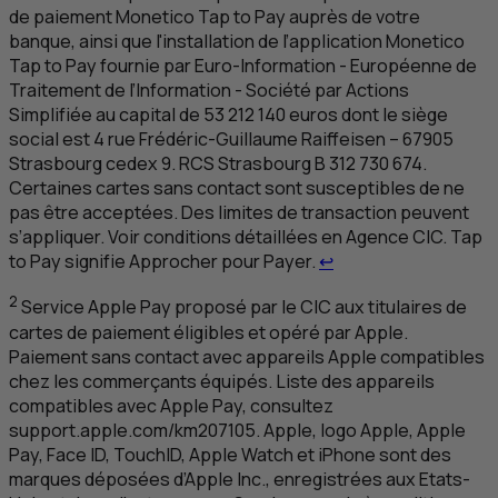
de paiement Monetico
Tap to Pay
auprès de votre
banque, ainsi que l'installation de l’application Monetico
Tap to Pay
fournie par Euro-Information - Européenne de
Traitement de l’Information - Société par Actions
Simplifiée au capital de 53 212 140 euros dont le siège
social est 4 rue Frédéric-Guillaume Raiffeisen – 67905
Strasbourg cedex
9.
RCS
Strasbourg B 312 730 674.
Certaines cartes sans contact sont susceptibles de ne
pas être acceptées. Des limites de transaction peuvent
s’appliquer. Voir conditions détaillées en Agence
CIC
.
Tap
Retour au renvoi 1
to Pay
signifie Approcher pour Payer.
↩
2
Service Apple Pay proposé par le
CIC
aux titulaires de
cartes de paiement éligibles et opéré par Apple.
Paiement sans contact avec appareils Apple compatibles
chez les commerçants équipés. Liste des appareils
compatibles avec Apple Pay, consultez
support.apple.com/km207105. Apple, logo Apple, Apple
Pay, Face
ID
, Touch
ID
, Apple Watch et iPhone sont des
marques déposées d’Apple Inc., enregistrées aux Etats-