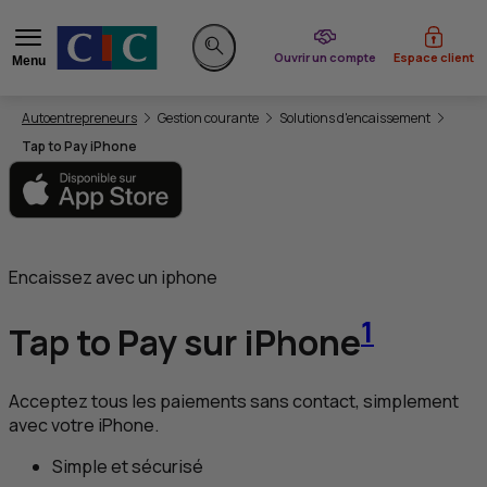
du CIC
Ouvrir un compte
Espace client
Menu
Rechercher sur le site
Vous êtes ici:
Autoentrepreneurs
Gestion courante
Solutions d'encaissement
Tap to Pay iPhone
Encaissez avec un iphone
1
Tap to Pay
sur iPhone
Acceptez tous les paiements sans contact, simplement
avec votre iPhone.
Simple et sécurisé