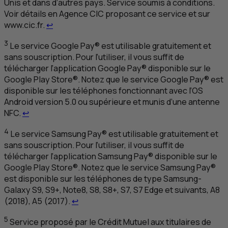
Unis et dans d’autres pays. Service soumis à conditions.
Voir détails en Agence
CIC
proposant ce service et sur
Retour au renvoi 2
www.cic.fr.
↩
3
Le service Google Pay® est utilisable gratuitement et
sans souscription. Pour l’utiliser, il vous suffit de
télécharger l’application Google Pay® disponible sur le
Google Play Store®. Notez que le service Google Pay® est
disponible sur les téléphones fonctionnant avec l’
OS
Android version 5.0 ou supérieure et munis d’une antenne
Retour au renvoi 3
NFC
.
↩
4
Le service Samsung Pay® est utilisable gratuitement et
sans souscription. Pour l’utiliser, il vous suffit de
télécharger l’application Samsung Pay® disponible sur le
Google Play Store®. Notez que le service Samsung Pay®
est disponible sur les téléphones de type Samsung-
Galaxy S9, S9+, Note8, S8, S8+, S7, S7 Edge et suivants, A8
Retour au renvoi 4
(2018), A5 (2017).
↩
5
Service proposé par le Crédit Mutuel aux titulaires de