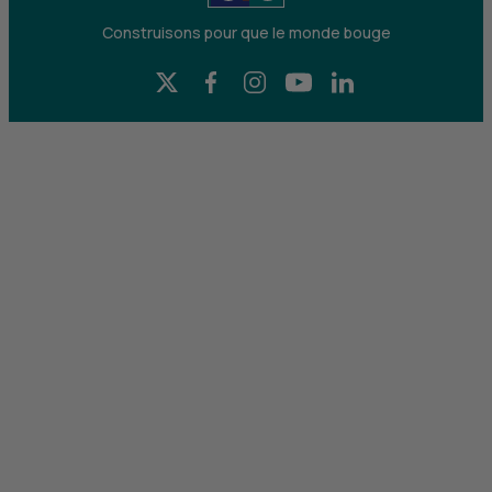
Construisons pour que le monde bouge
X (Twitter) - CIC
Facebook - CIC
Instagram - CIC
YouTube - CIC
LinkedIn - CIC