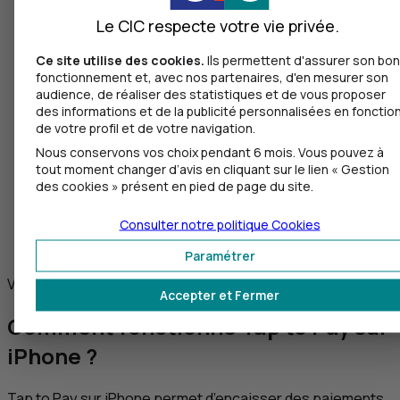
Le CIC respecte votre vie privée.
Ce site utilise des cookies.
Ils permettent d'assurer son bon
fonctionnement et, avec nos partenaires, d'en mesurer son
Tap to Pay
sur iPhone intègre les options
audience, de réaliser des statistiques et de vous proposer
des informations et de la publicité personnalisées en fonctio
d’accessibilité pour permettre aux personnes ayant
de votre profil et de votre navigation.
besoin d’une assistance visuelle ou autre de saisir
leur code de carte bancaire de manière sécurisée.
Nous conservons vos choix pendant 6 mois. Vous pouvez à
tout moment changer d’avis en cliquant sur le lien « Gestion
Des indications sonores les aident à tracer leur code
des cookies » présent en pied de page du site.
sur l’écran ou à toucher ce dernier pour indiquer
chaque chiffre : toucher une fois pour le chiffre 1,
Consulter notre politique
Cookies
deux fois pour le chiffre 2, etc. Pour valider, il suffit
ensuite de balayer vers la droite avec deux doigts.
Paramétrer
Vos questions, nos réponses
Accepter et Fermer
Comment fonctionne
Tap to Pay
sur
iPhone ?
Tap to Pay
sur iPhone permet d’encaisser des paiements