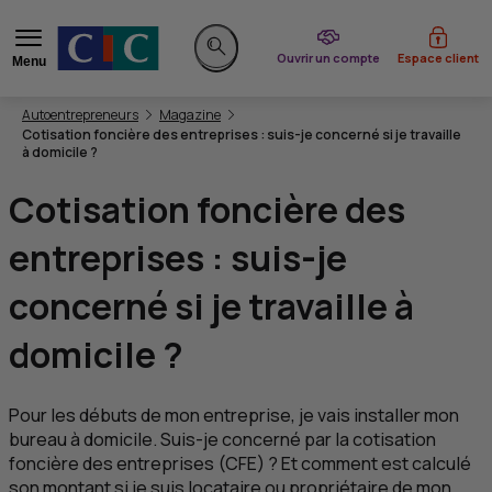
du CIC
Ouvrir un compte
Espace client
Menu
Rechercher sur le site
Vous êtes ici:
Autoentrepreneurs
Magazine
Cotisation foncière des entreprises : suis-je concerné si je travaille
à domicile ?
Cotisation foncière des
entreprises : suis-je
concerné si je travaille à
domicile ?
Pour les débuts de mon entreprise, je vais installer mon
bureau à domicile. Suis-je concerné par la cotisation
foncière des entreprises (
CFE
) ? Et comment est calculé
son montant si je suis locataire ou propriétaire de mon