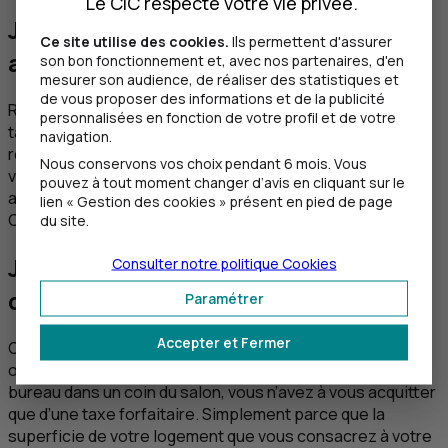
Le CIC respecte votre vie privée.
Je suis locataire de mon
Ce site utilise des cookies.
Ils permettent d'assurer
appartement, ça change quoi ?
son bon fonctionnement et, avec nos partenaires, d'en
mesurer son audience, de réaliser des statistiques et
de vous proposer des informations et de la publicité
Rien du tout : en tant que locataire, vous devez payer la
personnalisées en fonction de votre profil et de votre
taxe d’habitation relative à votre domicile. En tant que
navigation.
responsable de votre entreprise, vous êtes tenu au
Nous conservons vos choix pendant 6 mois. Vous
versement de la
CFE
. C’est le simple fait d’exercer votre
pouvez à tout moment changer d’avis en cliquant sur le
activité professionnelle dans vos locaux qui déclenche la
lien « Gestion des cookies » présent en pied de page
CFE
et non de la propriété des locaux.
du site.
Je n’occupe qu’une petite pièce,
Consulter notre politique
Cookies
dois-je payer quand même ?
Paramétrer
Accepter et Fermer
Oui, la cotisation foncière des entreprises reste
obligatoire. Mais si, par exemple, vous avez installé votre
bureau dans un coin du salon, vous n’avez à vous acquitter
que d’une taxe forfaitaire. Simplement parce que la
superficie de votre logement que vous consacrez à votre