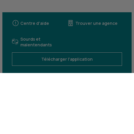
Centre d'aide
Trouver une agence
Sourds et
malentendants
Télécharger l'application
Parrainez un proche et profitez ensemble
d’avantages
Découvrir notre offre
Mentions légales
Tarifs et conditions générales