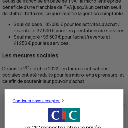
Seuils de franchise en base de
TVA
: la micro-entreprise
bénéficie d'une franchise de
TVA
jusqu'à un certain seuil
de chiffre d’affaires, ce qui simplifie la gestion comptable.
Seuil de base : 85 000 € pour les activités d’achat /
revente et 37 500 € pour les prestations de services.
Seuil majoré : 93 500 € pour l’achat/revente et
41 250 € pour les services.
Les mesures sociales
er
Depuis le 1
octobre 2022, les taux de cotisations
sociales ont été réduits pour les micro-entrepreneurs, et
ce afin de soutenir leur pouvoir d'achat.
Achat / revente de marchandises : de 12,80% à
12,30%.
Continuer sans accepter
Prestations de services commerciaux et artisanaux :
de 22% à 21,20%.
Autres prestations de services (
BNC
) et
professions libérales réglementées : de 22,20% à
Le CIC respecte votre vie privée.