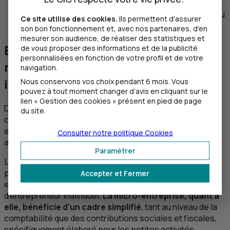
21,20%.
Location de meublés de tourisme classés : maintenu
Ce site utilise des cookies.
Ils permettent d'assurer
à 6%.
son bon fonctionnement et, avec nos partenaires, d'en
mesurer son audience, de réaliser des statistiques et
Existe-t-il une différence entre la
de vous proposer des informations et de la publicité
personnalisées en fonction de votre profil et de votre
micro-entreprise et l’entreprise
navigation.
individuelle ?
Nous conservons vos choix pendant 6 mois. Vous
pouvez à tout moment changer d’avis en cliquant sur le
lien « Gestion des cookies » présent en pied de page
Depuis 2022, le statut de micro-entreprise a été intégré à
du site.
celui de l'entreprise individuelle. Ainsi, toute micro-
entreprise est, de fait, une entreprise individuelle, mais
Consulter notre politique
Cookies
avec un régime fiscal et social spécifique.
Paramétrer
Lorsque l'entrepreneur exerce son activité en son nom
propre, sans distinction entre son patrimoine personnel
Accepter et Fermer
et son patrimoine professionnel, il a le statut
d’entrepreneur individuel.
La micro-entreprise, quant à
elle, bénéficie d'un cadre simplifié
, tant au niveau de la
comptabilité que des contributions sociales et fiscales,
spécifiquement élaboré pour les petites activités.