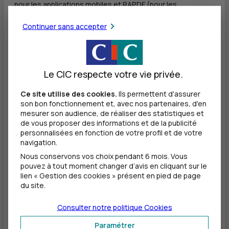
pour les applications mobiles et RA
PDF
(pour les
documents en format
PDF
) ; notre choix s'est porté sur
ces référentiels car ils sont les seuls à l'heure actuelle à
Continuer sans accepter
couvrir l’intégralité de la norme européenne.
Les preuves d'audits sont consignées dans un référentiel
interne et les résultats d'audit de chaque service sont
publiés sur chaque site hébergeant ces services.
Le CIC respecte votre vie privée.
Les détails de notre organisation et de nos processus
dédiés à l'accessibilité de nos sites internet, de nos
Ce site utilise des cookies.
Ils permettent d'assurer
applications mobiles, et de nos services numériques sont
son bon fonctionnement et, avec nos partenaires, d'en
consignés dans notre
politique d'accessibilité
.
mesurer son audience, de réaliser des statistiques et
de vous proposer des informations et de la publicité
personnalisées en fonction de votre profil et de votre
Déclaration d'accessibilité
navigation.
Nous conservons vos choix pendant 6 mois. Vous
Un audit d'accessibilité permet d'établir un niveau de
pouvez à tout moment changer d’avis en cliquant sur le
conformité par rapport à un référentiel.
lien « Gestion des cookies » présent en pied de page
La déclaration d'accessibilité décrit les conditions du
du site.
contrôle et ses résultats.
Site internet www.cic.fr
Consulter notre politique
Cookies
Consulter la déclaration d'accessibilité du site internet
Paramétrer
www.cic.fr