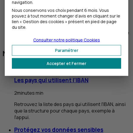
®
navigation.
Découvrir Digipass
Nous conservons vos choix pendant 6 mois. Vous
Protection de vos comptes et de vos
pouvez à tout moment changer d’avis en cliquant sur le
opérations sensibles
lien « Gestion des cookies » présent en pied de page
du site.
Un lecteur de
QR
Code
qui ne nécessite pas de
connexion data
Consulter notre politique
Cookies
Paramétrer
Nos conseils pratiques
Accepter et Fermer
Les pays qui utilisent l’IBAN
2
minutes
min
Retrouvez la liste des pays qui utilisent l’IBAN, ainsi
que la structure pour chaque pays, exemple à
l’appui.
Protégez vos données sensibles