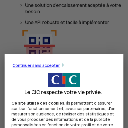
Une solution d’encaissement adaptée à votre
besoin
Une
API
robuste et facile à implémenter
Continuer sans accepter
Authentification sans smartphone
®
Digipass
: authentifiez-vous avec un
Le CIC respecte votre vie privée.
lecteur de
QR
code
Ce site utilise des cookies.
Ils permettent d'assurer
Protégez la consultation de vos comptes et vos
son bon fonctionnement et, avec nos partenaires, d'en
paiements en ligne en scannant simplement des
mesurer son audience, de réaliser des statistiques et
codes affichés à l’écran.
de vous proposer des informations et de la publicité
personnalisées en fonction de votre profil et de votre