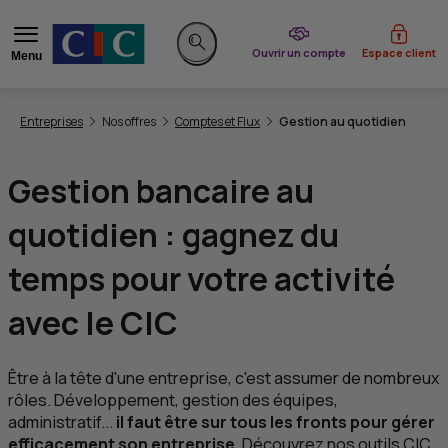
du CIC
Ouvrir un compte
Espace client
Menu
Rechercher sur le site
Vous êtes ici:
Entreprises
Nos offres
Comptes et Flux
Gestion au quotidien
Gestion bancaire au
quotidien : gagnez du
temps pour votre activité
avec le
CIC
Être à la tête d'une entreprise, c'est assumer de nombreux
rôles. Développement, gestion des équipes,
administratif...
il faut être sur tous les fronts pour gérer
efficacement son entreprise.
Découvrez nos outils
CIC