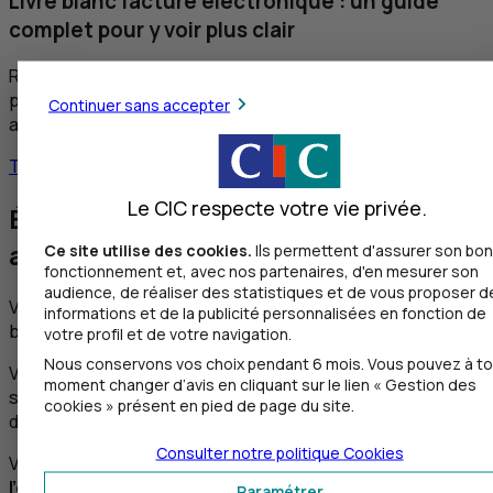
Livre blanc facture électronique : un guide
complet pour y voir plus clair
Retrouvez l’essentiel de la réforme, des conseils
pratiques, des cas concrets et la manière dont nous vous
Continuer sans accepter
accompagnons, selon vos besoins.
Télécharger le livre blanc
Le CIC respecte votre vie privée.
Élargissez vos horizons financiers
avec le
CIC
Ce site utilise des cookies.
Ils permettent d'assurer son bon
fonctionnement et, avec nos partenaires, d'en mesurer son
audience, de réaliser des statistiques et de vous proposer d
Votre entreprise a recours à de nombreuses opérations
informations et de la publicité personnalisées en fonction de
bancaires nationales et peut-être même internationales.
votre profil et de votre navigation.
Nous conservons vos choix pendant 6 mois. Vous pouvez à to
Vous avez certainement plusieurs comptes bancaires au
moment changer d’avis en cliquant sur le lien « Gestion des
sein de plusieurs établissements voire dans des pays
cookies » présent en pied de page du site.
différents.
Consulter notre politique
Cookies
Vous souhaitez alors pouvoir
gérer facilement
l'ensemble de ces comptes, sur une seule et même
Paramétrer