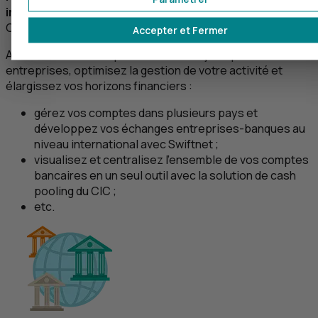
interface ?
C'est exactement ce que vous propose le
CIC
.
Accepter et Fermer
Avec nos solutions spécialement conçues pour les
entreprises, optimisez la gestion de votre activité et
élargissez vos horizons financiers :
gérez vos comptes dans plusieurs pays et
développez vos échanges entreprises-banques au
niveau international avec Swiftnet ;
visualisez et centralisez l'ensemble de vos comptes
bancaires en un seul outil avec la solution de
cash
pooling
du
CIC
;
etc.