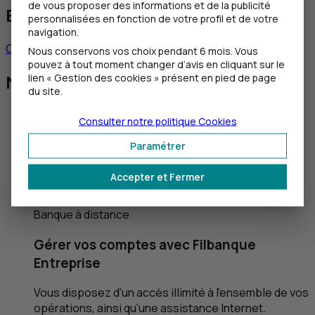
de vous proposer des informations et de la publicité
Besoin de nous contacter ?
personnalisées en fonction de votre profil et de votre
navigation.
Contacter un chargé d’affaires
Nous conservons vos choix pendant 6 mois. Vous
pouvez à tout moment changer d’avis en cliquant sur le
Nos autres solutions
lien « Gestion des cookies » présent en pied de page
du site.
Consulter notre politique
Cookies
Paramétrer
Accepter et Fermer
Banque à distance
Gérer vos comptes avec Filbanque
Entreprise
Vous disposez d'un accès illimité à l'ensemble de vos
opérations, ainsi qu'une assistance Internet.