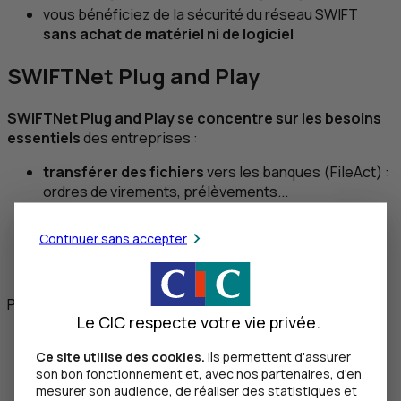
vous bénéficiez de la sécurité du réseau
SWIFT
sans achat de matériel ni de logiciel
SWIFTNet Plug and Play
SWIFTNet Plug and Play
se concentre sur les besoins
essentiels
des entreprises :
transférer des fichiers
vers les banques (
FileAct
) :
ordres de virements, prélèvements...
récupérer des fichiers
d’extraits de compte, de
relevés d’opération...(
FileAct
)
Continuer sans accepter
émettre et recevoir des
messages financiers
normalisés
(Fin)
Partagez cet article
Le CIC respecte votre vie privée.
Twitter
Ce site utilise des cookies.
Ils permettent d'assurer
Facebook
son bon fonctionnement et, avec nos partenaires, d'en
LinkedIn
mesurer son audience, de réaliser des statistiques et