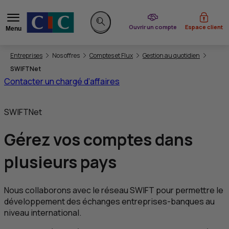
du CIC
Ouvrir un compte
Espace client
Menu
Rechercher sur le site
Vous êtes ici:
Entreprises
Nos offres
Comptes et Flux
Gestion au quotidien
SWIFTNet
Contacter un chargé d’affaires
SWIFTNet
Gérez vos comptes dans
plusieurs pays
Nous collaborons avec le réseau
SWIFT
pour permettre le
développement des échanges entreprises-banques au
niveau international.