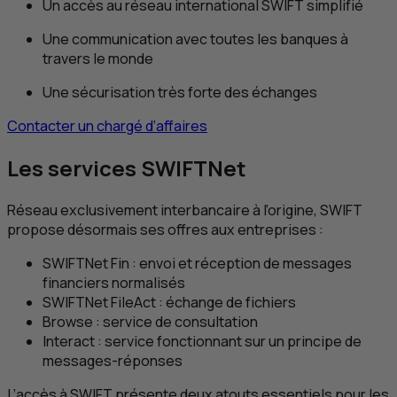
Un accès au réseau international
SWIFT
simplifié
Une communication avec toutes les banques à
travers le monde
Une sécurisation très forte des échanges
Contacter un chargé d’affaires
Les services
SWIFTNet
Réseau exclusivement interbancaire à l’origine,
SWIFT
propose désormais ses offres aux entreprises :
SWIFTNet
Fin : envoi et réception de messages
financiers normalisés
SWIFTNet
FileAct
: échange de fichiers
Browse
: service de consultation
Interact
: service fonctionnant sur un principe de
messages-réponses
L’accès à
SWIFT
présente deux atouts essentiels pour les