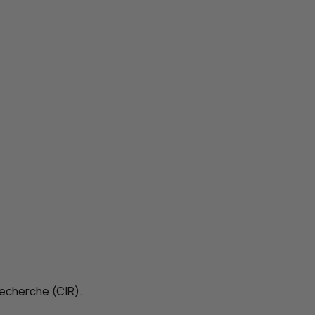
 recherche (
CIR
).