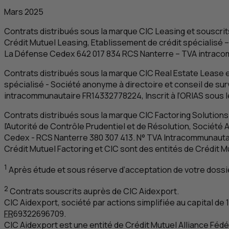
Mars 2025
Contrats distribués sous la marque
CIC
Leasing et souscrit
Crédit Mutuel Leasing, Etablissement de crédit spécialisé –
La Défense Cedex 642 017 834
RCS
Nanterre –
TVA
intraco
Contrats distribués sous la marque
CIC
Real Estate Lease e
spécialisé - Société anonyme à directoire et conseil de surv
intracommunautaire FR14332778224, Inscrit à l’
ORIAS
sous l
Contrats distribués sous la marque
CIC
Factoring Solutions
l’Autorité de Contrôle Prudentiel et de Résolution, Société 
Cedex -
RCS
Nanterre 380 307 413. N°
TVA
Intracommunauta
Crédit Mutuel Factoring et
CIC
sont des entités de Crédit Mu
1
Après étude et sous réserve d’acceptation de votre dossi
2
Contrats souscrits auprès de
CIC
Aidexport.
CIC
Aidexport, société par actions simplifiée au capital de 
FR
69322696709.
CIC
Aidexport est une entité de Crédit Mutuel Alliance Fédé