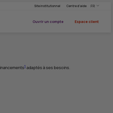
Site institutionnel
Centre d'aide
FR
,Version frança
,Changer de ve
Ouvrir un compte
Espace client
du CIC
1
financements
adaptés à ses besoins.