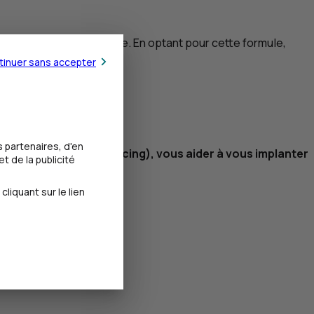
 immobiliers d’entreprise. En optant pour cette formule,
tinuer sans accepter
rise ?
e intégrée complète :
 partenaires, d'en
ovisionnements (sourcing), vous aider à vous implanter
t de la publicité
iquant sur le lien
 opportunités.