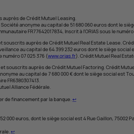
s auprès de Crédit Mutuel Leasing.
 Société anonyme au capital de 51 680 060 euros dont le siège
mmunautaire
FR
77642017834, Inscrit à l’ORIAS sous le numéro
t souscrits auprès de Crédit Mutuel Real Estate Lease. Créd
eillance au capital de 64 399 232 euros dont le siège social 
e numéro 07 025 376 (
www.orias.fr
). Crédit Mutuel Real Esta
 et souscrits auprès de Crédit Mutuel Factoring. Crédit Mutue
Anonyme au capital de 7 680 000 € dont le siège social est To
ire
FR
6380307413.
tuel Alliance Fédérale.
Retour au renvoi 1
er de financement par la banque.
↩
152 000 euros, dont le siège social est 4 Rue Gaillon, 75002 P
Retour au renvoi 2
rale.
↩