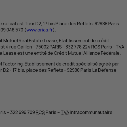
 social est Tour D2, 17 bis Place des Reflets, 92988 Paris
 09 046 570 (
www.orias.fr
).
it Mutuel Real Estate Lease, Etablissement de crédit
est 4 rue Gaillon - 75002 PARIS - 332 778 224 RCS Paris -
TVA
te Lease est une entité de Crédit Mutuel Alliance Fédérale.
l Factoring, Établissement de crédit spécialisé agréé par
ur
D
2 - 17 bis, place des Reflets - 92988 Paris La Défense
aris – 322 696 709
RCS
Paris –
TVA
intracommunautaire