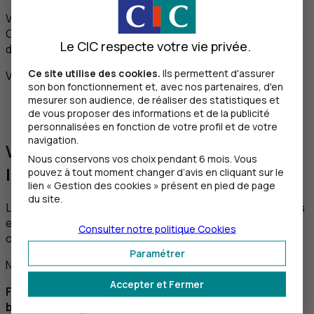
Vous êtes pris en charge par une agence spécialisée du
CIC
, où vous avez affaire à un chargé d’affaires spécialisé
Le CIC respecte votre vie privée.
dans le marché associatif.
Ce site utilise des cookies.
Ils permettent d'assurer
Vous souhaitez ouvrir un compte au
CIC
?
son bon fonctionnement et, avec nos partenaires, d'en
mesurer son audience, de réaliser des statistiques et
Prendre un rendez-vous
de vous proposer des informations et de la publicité
Découvrir le Guide de l’association
CIC
personnalisées en fonction de votre profil et de votre
navigation.
Vous êtes un professionnel de
Nous conservons vos choix pendant 6 mois. Vous
l’immobilier ?
pouvez à tout moment changer d’avis en cliquant sur le
lien « Gestion des cookies » présent en pied de page
du site.
Le
CIC
s’engage à vos côtés avec des solutions adaptées
et une présence partout en France. Vous êtes pris en
Consulter notre politique
Cookies
charge par des équipes spécialisées.
Paramétrer
Notre accompagnement :
Accepter et Fermer
Financements des promoteurs/marchands de
biens/aménageurs (court terme)