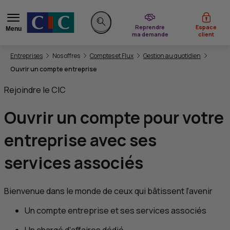
du CIC
Reprendre
Espace
Menu
ma demande
client
Rechercher sur le site
Vous êtes ici:
Entreprises
Nos offres
Comptes et Flux
Gestion au quotidien
Ouvrir un compte entreprise
Rejoindre le
CIC
Ouvrir un compte pour votre
entreprise avec
ses
services associés
Bienvenue dans le monde de ceux qui bâtissent l’avenir
Un compte entreprise et ses services associés
Un chargé d’affaires dédié