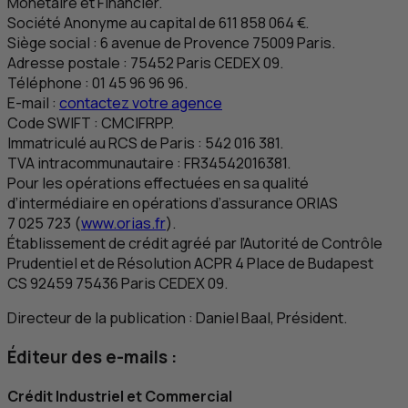
Monétaire et Financier.
Société Anonyme au capital de 611 858 064 €.
Siège social : 6 avenue de Provence 75009 Paris.
Adresse postale : 75452 Paris CEDEX 09.
Téléphone : 01 45 96 96 96.
E-mail :
contactez votre agence
Code SWIFT :
CMCIFRPP
.
Immatriculé au
RCS
de Paris : 542 016 381.
TVA
intracommunautaire :
FR
34542016381.
Pour les opérations effectuées en sa qualité
d’intermédiaire en opérations d’assurance ORIAS
7 025 723 (
www.orias.fr
).
Établissement de crédit agréé par l’Autorité de Contrôle
Prudentiel et de Résolution
ACPR
4 Place de Budapest
CS
92459 75436 Paris CEDEX 09.
Directeur de la publication : Daniel Baal, Président.
Éditeur des e-mails :
Crédit Industriel et Commercial