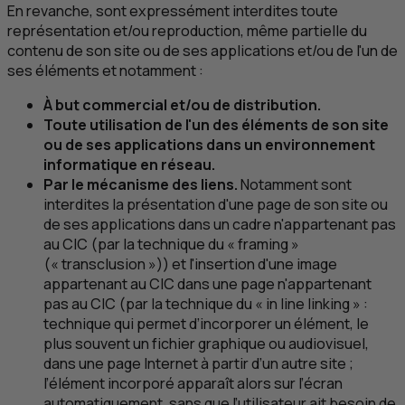
En revanche, sont expressément interdites toute
représentation et/ou reproduction, même partielle du
contenu de son site ou de ses applications et/ou de l'un de
ses éléments et notamment :
À but commercial et/ou de distribution.
Toute utilisation de l'un des éléments de son site
ou de ses applications dans un environnement
informatique en réseau.
Par le mécanisme des liens.
Notamment sont
interdites la présentation d'une page de son site ou
de ses applications dans un cadre n'appartenant pas
au
CIC
(par la technique du «
framing
»
(« transclusion »)) et l'insertion d'une image
appartenant au
CIC
dans une page n'appartenant
pas au
CIC
(par la technique du «
in line linking
» :
technique qui permet d’incorporer un élément, le
plus souvent un fichier graphique ou audiovisuel,
dans une page Internet à partir d’un autre site ;
l’élément incorporé apparaît alors sur l’écran
automatiquement, sans que l’utilisateur ait besoin de