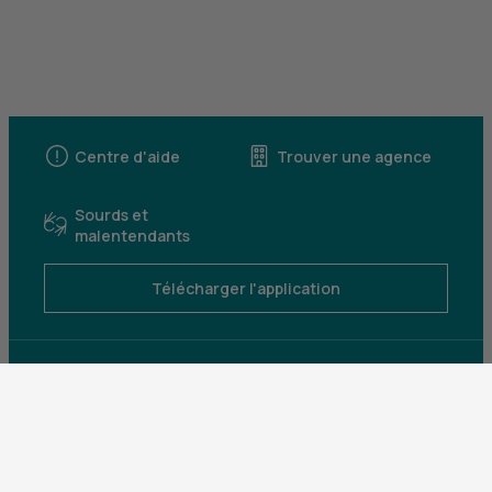
Centre d'aide
Trouver une agence
Sourds et
malentendants
Télécharger l'application
Parrainez un proche et profitez ensemble
d’avantages
Découvrir notre offre