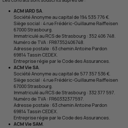
Les contrats sont souscrits auprès de :
ACM
IARD
SA
.
Société Anonyme au capital de 194 535 776 €.
Siège social : 4 rue Frédéric-Guillaume Raiffeisen
67000 Strasbourg.
Immatriculé au
RCS
de Strasbourg : 352 406 748.
Numéro de
TVA
:
FR
87352406748.
Adresse postale : 63 chemin Antoine Pardon
69814 Tassin CEDEX.
Entreprise régie par le Code des Assurances.
ACM
Vie
SA
.
Société Anonyme au capital de 577 357 536 €.
Siège social : 4 rue Frédéric-Guillaume Raiffeisen
67000 Strasbourg.
Immatriculé au
RCS
de Strasbourg : 332 377 597.
Numéro de
TVA
:
FR
60332377597.
Adresse postale : 63 chemin Antoine Pardon
69814 Tassin CEDEX.
Entreprise régie par le Code des Assurances.
ACM
Vie
SAM
.