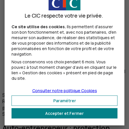
sera suspendue pour chaque année de cumul sur
une durée de 12 mois maximum.
Le CIC respecte votre vie privée.
Vous exerciez une profession libérale
Ce site utilise des cookies.
Ils permettent d'assurer
Si l’activité de votre micro-entreprise est artisanale
son bon fonctionnement et, avec nos partenaires, d'en
ou commerciale, vous bénéficiez d’un cumul sans
mesurer son audience, de réaliser des statistiques et
condition.
de vous proposer des informations et de la publicité
personnalisées en fonction de votre profil et de votre
Si vous reprenez une activité libérale en auto-
navigation.
entrepreneur, votre pension de retraite est
Nous conservons vos choix pendant 6 mois. Vous
maintenue sans ajustement tant que vos revenus
pouvez à tout moment changer d’avis en cliquant sur le
annuels sont inférieurs à 43 992 € en 2023. Si le seuil
lien « Gestion des cookies » présent en pied de page
est dépassé, votre pension de retraite sera réduite
du site.
du montant de ce dépassement.
Consulter notre politique
Cookies
Si vous êtes domicilié dans une Zone de Revitalisation
Paramétrer
Rurale (
ZRR
) ou une Zone Urbaine Prioritaire (ZUP), ce
plafond est revu et fixé à 48 060 € (plafond annuel de
Accepter et Fermer
Sécurité sociale).
Auto-entrepreneur : protection