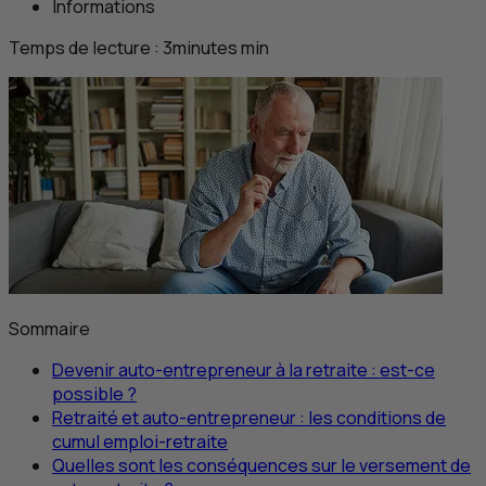
Informations
Temps de lecture :
3
minutes
min
Sommaire
Devenir auto-entrepreneur à la retraite : est-ce
possible ?
Retraité et auto-entrepreneur : les conditions de
cumul emploi-retraite
Quelles sont les conséquences sur le versement de