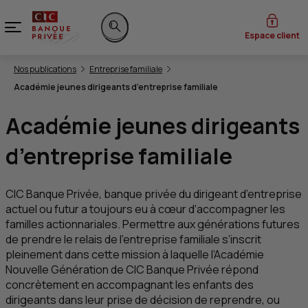
Menu
Espace client
Rechercher sur le site
Vous êtes ici:
Nos publications
Entreprise familiale
Académie jeunes dirigeants d’entreprise familiale
Académie jeunes dirigeants
d’entreprise familiale
CIC
Banque Privée, banque privée du dirigeant d’entreprise
actuel ou futur a toujours eu à cœur d’accompagner les
familles actionnariales. Permettre aux générations futures
de prendre le relais de l’entreprise familiale s’inscrit
pleinement dans cette mission à laquelle l’Académie
Nouvelle Génération de
CIC
Banque Privée répond
concrètement en accompagnant les enfants des
dirigeants dans leur prise de décision de reprendre, ou