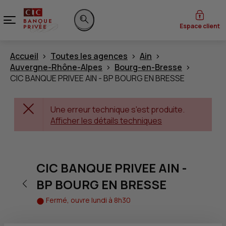
Menu
Espace client
Rechercher sur le site
Accueil
Toutes les agences
Ain
Auvergne-Rhône-Alpes
Bourg-en-Bresse
CIC BANQUE PRIVEE AIN - BP BOURG EN BRESSE
Une erreur technique s'est produite.
Afficher les détails techniques
CIC BANQUE PRIVEE AIN -
Retour vers la page précédente
BP BOURG EN BRESSE
Fermé, ouvre lundi à 8h30