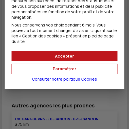
mesurer son audience, de réaliser des statistiques et
08h30 -
13h45 -
de vous proposer des informations et de la publicité
Jeudi
12h15
17h45
personnalisées en fonction de votre profil et de votre
navigation.
Nous conservons vos choix pendant 6 mois. Vous
08h30 -
13h45 -
pouvez à tout moment changer d’avis en cliquant sur le
Vendredi
12h15
17h00
lien « Gestion des cookies » présent en pied de page
du site.
Samedi
Fermé
Fermé
Accepter
Paramétrer
Dimanche
Fermé
Fermé
Consulter notre politique
Cookies
Autres agences les plus proches
CIC BANQUE PRIVEE BESANCON - BP BESANCON
à
75 km