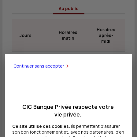
 Au public 
Horaires
Horaires
Jours
après-
matin
midi
08h30 -
13h45 -
Lundi
Continuer sans accepter
12h15
17h45
08h30 -
13h45 -
Mardi
12h15
17h45
CIC Banque Privée respecte votre
vie privée.
08h30 -
13h45 -
Mercredi
12h15
17h45
Ce site utilise des cookies.
Ils permettent d'assurer
son bon fonctionnement et, avec nos partenaires, d'en