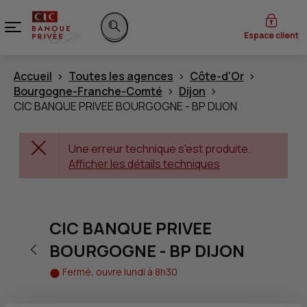
Menu
Espace client
Rechercher sur le site
Accueil
Toutes les agences
Côte-d'Or
Bourgogne-Franche-Comté
Dijon
CIC BANQUE PRIVEE BOURGOGNE - BP DIJON
Une erreur technique s'est produite.
Afficher les détails techniques
CIC BANQUE PRIVEE
Retour vers la page précédente
BOURGOGNE - BP DIJON
Fermé, ouvre lundi à 8h30