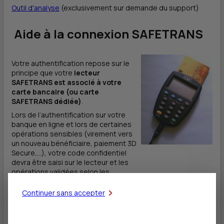
Outil d'analyse
(exclusivement sur demande du support)
Aide à la connexion SAFETRANS
Votre authentification repose sur le
principe que votre
lecteur
SAFETRANS est associé à votre
carte bancaire (ou carte
SAFETRANS dédiée)
.
Lors de l’authentification sur votre
banque en ligne et lors de certaines
opérations sensibles (virement vers
un nouveau bénéficiaire, paiement 3D
Secure,…), votre code confidentiel
devra être saisi sur le lecteur et les
opérations validées selon les
instructions à l’écran.
Continuer sans accepter
Attention