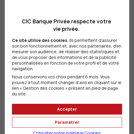
Comme pour toute
utilisation de votre carte
dans un lecteur, la saisie
CIC Banque Privée respecte votre
consécutive de 3 codes
confidentiels faux
vie privée.
provoque le blocage de
la carte.
Ce site utilise des cookies.
Ils permettent d'assurer
son bon fonctionnement et, avec nos partenaires, d'en
mesurer son audience, de réaliser des statistiques et
Étape 1 :
de vous proposer des informations et de la publicité
Entrez votre identifiant de
personnalisées en fonction de votre profil et de votre
banque à distance et votre mot
navigation.
de passe habituels.
Nous conservons vos choix pendant 6 mois. Vous
pouvez à tout moment changer d’avis en cliquant sur le
Étape 2, suivez les instructions à
lien « Gestion des cookies » présent en pied de page
l’écran :
du site.
Branchez le lecteur sur votre
ordinateur
Accepter
Insérez votre carte dans le
lecteur
Paramétrer
Saisissez votre code
Consulter notre politique
Cookies
confidentiel sur le lecteur