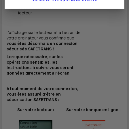
Suivez les instructions sur le
lecteur
L’affichage sur le lecteur et à l’écran de
votre ordinateur vous confirme que
vous êtes désormais en connexion
sécurisée SAFETRANS !
Lorsque nécessaire, sur les
opérations sensibles, les
instructions à suivre vous seront
données directement à l’écran.
A tout moment de votre connexion,
vous êtes assuré d’être en
sécurisation SAFETRANS :
Sur votre lecteur :
Sur votre banque en ligne :