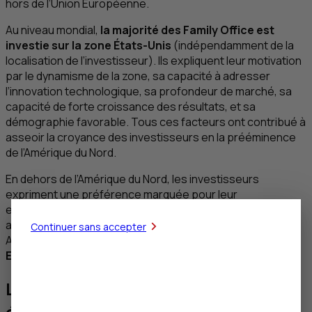
hors de l’Union Européenne.
Au niveau mondial,
la majorité des
Family Office
est
investie sur la zone États-Unis
(indépendamment de la
localisation de l’investisseur). Ils expliquent leur motivation
par le dynamisme de la zone, sa capacité à adresser
l’innovation technologique, sa profondeur de marché, sa
capacité de forte croissance des résultats, et sa
démographie favorable. Tous ces facteurs ont contribué à
asseoir la croyance des investisseurs en la prééminence
de l’Amérique du Nord.
En dehors de l’Amérique du Nord, les investisseurs
expriment une préférence marquée pour leur
environnement domestique et les entreprises
appartenant à leurs zones de proximité géographique.
Continuer sans accepter
Ainsi,
89% des répondants appartenant à la zone
Europe s’intéressent prioritairement à la zone Euro
.
Les entreprises et les secteurs
économiques privilégiés