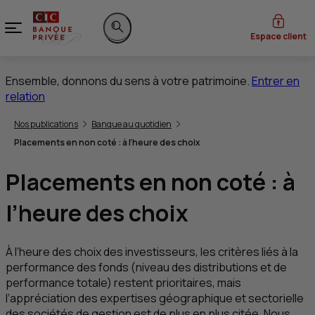
Menu
Espace client
Rechercher sur le site
Ensemble, donnons du sens à votre patrimoine.
Entrer en
relation
Vous êtes ici:
Nos publications
Banque au quotidien
Placements en non coté : à l’heure des choix
Placements en non coté : à
l’heure des choix
À l’heure des choix des investisseurs, les critères liés à la
performance des fonds (niveau des distributions et de
performance totale) restent prioritaires, mais
l’appréciation des expertises géographique et sectorielle
des sociétés de gestion est de plus en plus citée. Nous