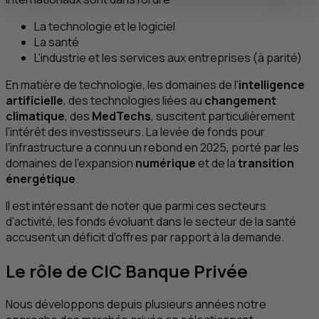
La technologie et le logiciel
La santé
L’industrie et les services aux entreprises (à parité)
En matière de technologie, les domaines de l’
intelligence
artificielle
, des technologies liées au
changement
climatique
, des
MedTechs
, suscitent particulièrement
l’intérêt des investisseurs. La levée de fonds pour
l’infrastructure a connu un rebond en 2025, porté par les
domaines de l’expansion
numérique
et de la
transition
énergétique
.
Il est intéressant de noter que parmi ces secteurs
d’activité, les fonds évoluant dans le secteur de la santé
accusent un déficit d’offres par rapport à la demande.
Le rôle de
CIC
Banque Privée
Nous développons depuis plusieurs années notre