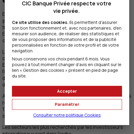
CIC Banque Privée respecte votre
vie privée.
En 2024, la hausse marquée des investissements en
private equity (+15%) des investisseurs français s’est
Ce site utilise des cookies.
Ils permettent d'assurer
traduite par un engagement marqué pour les
PME
et les
son bon fonctionnement et, avec nos partenaires, d'en
ETI
, illustrant leur volonté de soutenir l’économie réelle, et
mesurer son audience, de réaliser des statistiques et
de vous proposer des informations et de la publicité
ceci de manière ciblée.
personnalisées en fonction de votre profil et de votre
navigation.
Leurs préférences sectorielles marquent une volonté de
conjuguer
performance et pertinence stratégique
.
Nous conservons vos choix pendant 6 mois. Vous
pouvez à tout moment changer d’avis en cliquant sur le
En 2024, la technologie (63%) la santé (49%) et
lien « Gestion des cookies » présent en pied de page
l’immobilier (41%) sont leurs trois secteurs
du site.
d’investissement privilégiés, suivis de l’industrie (33%) et
de l’énergie (31%).
Accepter
Au niveau mondial, la technologie reste le secteur d’activité
roi pour une majorité de répondants (58% en hausse de
Paramétrer
15% d’une année sur l’autre) qui souhaite surpondérer ce
Consulter notre politique
Cookies
secteur à court terme.
Les secteurs les plus recherchés par les investisseurs
internationaux sont dans l’ordre