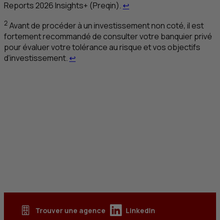
Retour au renvoi 1
Reports 2026 Insights+ (Preqin).
↩
2
Avant de procéder à un investissement non coté, il est
fortement recommandé de consulter votre banquier privé
pour évaluer votre tolérance au risque et vos objectifs
Retour au renvoi 2
d’investissement.
↩
Trouver une agence
LinkedIn