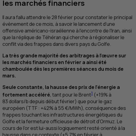
les marchés financiers
Il aura fallu attendre le 28 février pour constater le principal
évènement de ce mois, à savoir le lancement d’une
offensive américano-israélienne à l’encontre de l’Iran, ainsi
que la réplique de Téhéran qui cherche à régionaliser le
conflit via des frappes dans divers pays du Golfe.
La très grande majorité des arbitrages à l’œuvre sur
les marchés financiers en février a ainsi été
chamboulée dès les premières séances du mois de
mars.
Seule constante, la hausse des prix de l’énergie a
1
fortement accéléré
, tant pour le Brent
(+19% à
83 dollars/b depuis début février) que pour le gaz
européen (
TTF
: +42% à 55 €/MWh), conséquence des
frappes touchant les infrastructures énergétiques du
Golfe et la fermeture officieuse de détroit d’Ormuz. Le
cours de l’or est lui-aussi logiquement resté orienté à la
hausse dans ce contexte (+5,7% en février à