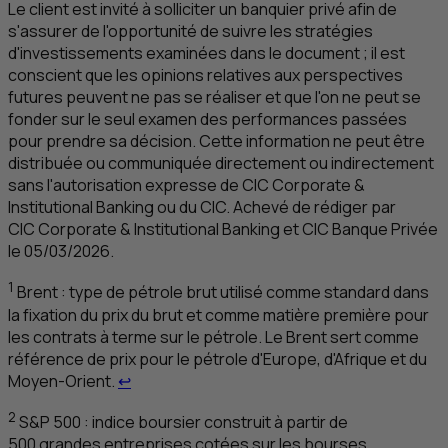
Le client est invité à solliciter un banquier privé afin de
s'assurer de l'opportunité de suivre les stratégies
d'investissements examinées dans le document ; il est
conscient que les opinions relatives aux perspectives
futures peuvent ne pas se réaliser et que l'on ne peut se
fonder sur le seul examen des performances passées
pour prendre sa décision. Cette information ne peut être
distribuée ou communiquée directement ou indirectement
sans l'autorisation expresse de
CIC
Corporate &
Institutional Banking
ou du
CIC
. Achevé de rédiger par
CIC
Corporate & Institutional Banking
et
CIC
Banque Privée
le 05/03/2026.
1
Brent : type de pétrole brut utilisé comme standard dans
la fixation du prix du brut et comme matière première pour
les contrats à terme sur le pétrole. Le Brent sert comme
référence de prix pour le pétrole d'Europe, d'Afrique et du
Retour au renvoi 1
Moyen-Orient.
↩
2
S&P
500 : indice boursier construit à partir de
500 grandes entreprises cotées sur les bourses