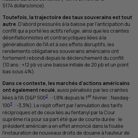
5174 dollars/once).
Toutefois, la trajectoire des taux souverains est tout
autre
. D’abord pressurés à la baisse par l’anticipation du
conflit qui a porté les actifs refuge, ainsi que les craintes
désinflationnistes et contracycliques liées à la
généralisation de l’
IA
et à ses effets disruptifs, les
rendements obligataires souverains américains ont
fortement rebondi depuis le déclenchement du conflit
(10 ans : +12 pb
vs
une baisse initiale de 20 pb et un point
bas sous 4%).
Dans ce contexte, les marchés d’actions américains
ont également reculé
, aussi pénalisés par les craintes
2
er
liées à l’
IA
(
S&P
500
: -1,8% depuis le 1
février ; Nasdaq-
3
100
: -3,3%). Le répit offert par l’annulation des tarifs
réciproques et de ceux liés au fentanyl par la Cour
suprême n’a pour sa part été que de courte durée : le
président américain a en effet annoncé dans la foulée
l’instauration de nouveaux droits de douane à hauteur de