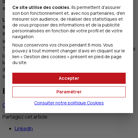
des indices d’activité
PMI
à 51,9 pour le composite
PIB
Ce site utilise des cookies.
Ils permettent d'assurer
allemand à +0,3% en glissement trimestriel au T4-2025).
son bon fonctionnement et, avec nos partenaires, d'en
mesurer son audience, de réaliser des statistiques et
Le constat est similaire en Asie, où les indices
de vous proposer des informations et de la publicité
subissent des prises de bénéfices depuis le début du
personnalisées en fonction de votre profil et de votre
conflit
, abandonnant tout ou partie de la performance
navigation.
er
6
accumulée en février (depuis le 1
: Hang Seng
: -7,8% ;
Nous conservons vos choix pendant 6 mois. Vous
7
8
Topix
: +1,9% ; Kospi
: -2,5%). Notons enfin, au Japon, que
pouvez à tout moment changer d’avis en cliquant sur le
la Première ministre S. Takaichi a remporté les élections
lien « Gestion des cookies » présent en pied de page
législatives avec une majorité des deux tiers à la Chambre
du site.
des représentants. Ainsi, malgré une forte volatilité, le yen
s’est malgré tout renforcé de +1,7% face au dollar.
Accepter
Besoin de nous contacter ?
Paramétrer
Consulter notre politique
Cookies
Contacter un banquier privé
Partagez cet article
LinkedIn