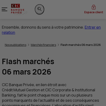
Menu
Espace client
Rechercher sur le site
Ensemble, donnons du sens à votre patrimoine.
Entrer en
relation
Vous êtes ici:
Nos publications
Marchés financiers
Flash marchés 06 mars 2026
Flash marchés
06 mars 2026
CIC
Banque Privée, en lien étroit avec
Crédit Mutuel Gestion et
CIC
Corporate & Institutional
Banking
, fait le point chaque mois sur un ou plusieurs
points marquants de l’actualité et de ses conséquences
économiques et financières. L’allocation d’actifs n’est