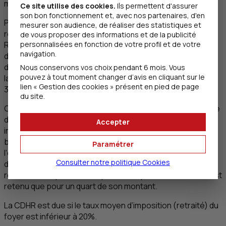
mais avec certains correctifs, on parle de
RFR
« retraité ».
Ce site utilise des cookies.
Ils permettent d'assurer
son bon fonctionnement et, avec nos partenaires, d'en
Par exemple pour limiter l’impact de cette contribution, un
mesurer son audience, de réaliser des statistiques et
revenu qualifié d’exceptionnel n’est pris en compte pour le
de vous proposer des informations et de la publicité
RFR
« retraité » que pour un quart de son montant. Il s’agit
personnalisées en fonction de votre profil et de votre
navigation.
des revenus qui par leur nature, ne sont pas susceptibles
d’être recueillis annuellement, et dont le montant dépasse
Nous conservons vos choix pendant 6 mois. Vous
pouvez à tout moment changer d’avis en cliquant sur le
la moyenne des revenus nets soumis à l’
IR
au titre des
lien « Gestion des cookies » présent en pied de page
3 années précédentes.
du site.
Cette contribution vise à instaurer une imposition minimale
des revenus de 20% hors prélèvements sociaux. Cette
Accepter
imposition de 20% comprend l’impôt sur le revenu (issu du
barème ou d’une imposition forfaitaire ou libératoire),
Paramétrer
l’éventuelle
CEHR
(retenue sans lissage) et un forfait issu
Consulter notre politique
Cookies
de la composition du foyer fiscal. À noter que pour les
revenus exceptionnels, la part de l’impôt sur le revenu n’est
retenu que pour un quart de son montant.
La
CDHR
est due si le taux moyen d’imposition (retraité) du
foyer est inférieur à 20%.