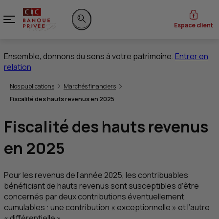
Menu
Espace client
Rechercher sur le site
Ensemble, donnons du sens à votre patrimoine.
Entrer en
relation
Vous êtes ici:
Nos publications
Marchés financiers
Fiscalité des hauts revenus en 2025
Fiscalité des hauts revenus
en 2025
Pour les revenus de l’année 2025, les contribuables
bénéficiant de hauts revenus sont susceptibles d’être
concernés par deux contributions éventuellement
cumulables : une contribution « exceptionnelle » et l’autre
« différentielle ».