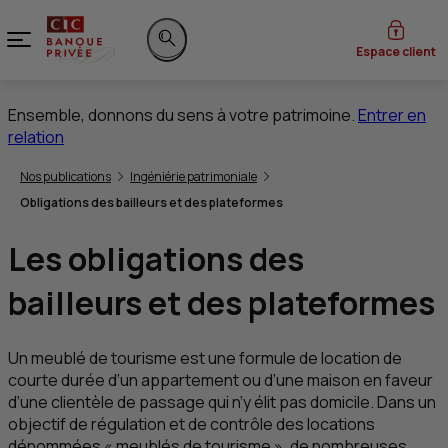
Menu
Espace client
Rechercher sur le site
Ensemble, donnons du sens à votre patrimoine.
Entrer en
relation
Vous êtes ici:
Nos publications
Ingéniérie patrimoniale
Obligations des bailleurs et des plateformes
Les obligations des
bailleurs et des plateformes
Un meublé de tourisme est une formule de location de
courte durée d’un appartement ou d’une maison en faveur
d’une clientèle de passage qui n’y élit pas domicile. Dans un
objectif de régulation et de contrôle des locations
dénommées « meublés de tourisme », de nombreuses