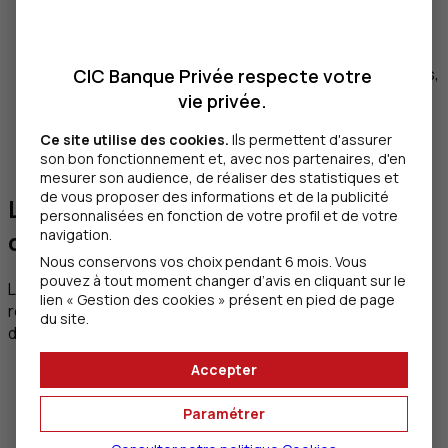
En cas de location de sa résidence principale
pour une durée supérieure à 120 jours ou une
autre résidence
: dans les communes de plus de
200 000 habitants et les autres communes précitées,
CIC Banque Privée respecte votre
la location nécessite le dépôt d’une demande
vie privée.
d’autorisation de changement d’usage
, suivie de
l’obtention d’un numéro d’enregistrement à
Ce site utilise des cookies.
Ils permettent d'assurer
son bon fonctionnement et, avec nos partenaires, d'en
mentionner dans les annonces en ligne.
mesurer son audience, de réaliser des statistiques et
de vous proposer des informations et de la publicité
Les obligations fiscales et sociales
personnalisées en fonction de votre profil et de votre
navigation.
du bailleur
Nous conservons vos choix pendant 6 mois. Vous
pouvez à tout moment changer d’avis en cliquant sur le
La location de votre résidence principale ou d’une
lien « Gestion des cookies » présent en pied de page
résidence secondaire doit être réalisée dans le respect
du site.
des nombreux textes réglementant cette activité.
Accepter
La taxe de séjour
: quelle que soit la durée de
location et l’affectation du bien, elle doit être
Paramétrer
collectée (soit par la plateforme, soit par le bailleur)
et reversée à la commune de situation du bien.