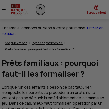
Menu
Espace client
Rechercher sur le site
Ensemble, donnons du sens à votre patrimoine.
Entrer en
relation
Vous êtes ici:
Nos publications
Ingéniérie patrimoniale
Prêts familiaux : pourquoi faut-il les formaliser ?
Prêts familiaux : pourquoi
faut-il les formaliser ?
Lorsque l’un des enfants a besoin de capitaux, rien
n’empêche les parents de procéder à un prêt s’ils ne
veulent pas se démunir irrémédiablement de la somme en
jeu. Dans ce cas, mieux vaut formaliser l’opération par un
écrit qui protégera à la fois le prêteur et l’emprunteur.