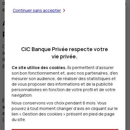
de mettre en place une
reconnaissance de dettes
ou
un
contrat de prêt
.
Continuer sans accepter
Acte authentique ou sous seing
privé ?
Ce contrat de prêt peut être
un acte authentique
, c’est-
CIC Banque Privée respecte votre
à-dire rédigé par un notaire. Mais le plus souvent, il s’agit
vie privée.
d’un
acte sous seing privé
, c’est-à-dire rédigé et signé
par les parties familiales. Cette convention précise :
Ce site utilise des cookies.
Ils permettent d'assurer
son bon fonctionnement et, avec nos partenaires, d'en
la somme prêtée en lettres et en chiffres
mesurer son audience, de réaliser des statistiques et
un tableau d’amortissement avec l’échéancier
de vous proposer des informations et de la publicité
les éventuels intérêts
personnalisées en fonction de votre profil et de votre
navigation.
Elle sera faite en double exemplaire et
enregistrée
Nous conservons vos choix pendant 6 mois. Vous
auprès de la recette des impôts pour donner date
pouvez à tout moment changer d’avis en cliquant sur le
certaine
mais aussi être opposable aux tiers
lien « Gestion des cookies » présent en pied de page
(administration fiscale, autres héritiers).
du site.