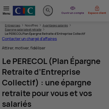
du CIC
Ouvrir un compte
Espace client
Menu
Rechercher sur le site
Vous êtes ici:
Entreprises
Nos offres
Avantages salariés
Épargne salariale et retraite
Le PERECOL Plan Épargne Retraite d’Entreprise Collectif
Contacter un chargé d’affaires
Attirer, motiver, fidéliser
Le PERECOL (Plan Épargne
Retraite d’Entreprise
Collectif) : une épargne
retraite pour vous et vos
salariés