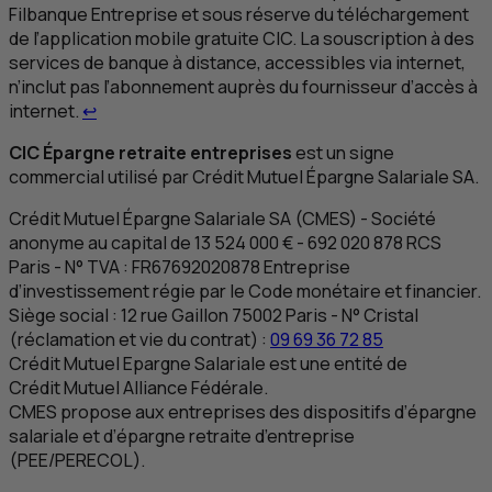
Filbanque Entreprise et sous réserve du téléchargement
de l’application mobile gratuite
CIC
. La souscription à des
services de banque à distance, accessibles via internet,
n’inclut pas l’abonnement auprès du fournisseur d’accès à
Retour au renvoi 3
internet.
↩
CIC
Épargne retraite entreprises
est un signe
commercial utilisé par Crédit Mutuel Épargne Salariale
SA
.
Crédit Mutuel Épargne Salariale
SA
(
CMES
) - Société
anonyme au capital de 13 524 000 € - 692 020 878
RCS
Paris
- N°
TVA
:
FR
67692020878 Entreprise
d’investissement régie par le Code monétaire et financier.
Siège social : 12 rue Gaillon 75002 Paris - N° Cristal
(réclamation et vie du contrat) :
09 69 36 72 85
Crédit Mutuel Epargne Salariale est une entité de
Crédit Mutuel Alliance Fédérale.
CMES
propose aux entreprises des dispositifs d’épargne
salariale et d’épargne retraite d’entreprise
(
PEE
/PERECOL).