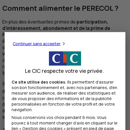
Comment alimenter le PERECOL ?
En plus des éventuelles primes de
participation,
d’intéressement, abondement et de la prime de
Partage de la Valeur (
PPV
)
, le PERECOL peut également
être alimenté grâce aux
versements volontaires
de vos
Continuer sans accepter
salariés. Ils peuvent être de deux natures : des
versements non-déductibles
de leur revenu imposable
ou des
versements volontaires déductibles
de leur
revenu imposable, leur permettant de bénéficier d’une
Le CIC respecte votre vie privée.
baisse d’impôt.
Ce site utilise des cookies.
Ils permettent d'assurer
Ils peuvent même programmer des versements réguliers
son bon fonctionnement et, avec nos partenaires, d'en
3
depuis leur espace sécurisé
! Plus besoin d’y penser,
mesurer son audience, de réaliser des statistiques et
c’est pratique, régulier et automatique ! Lors de leur
de vous proposer des informations et de la publicité
départ à la retraite, leurs versements volontaires
personnalisées en fonction de votre profil et de votre
navigation.
deviennent disponibles. Trois modalités de sortie
s'offrent à eux : en capital, en rente ou les deux.
Nous conservons vos choix pendant 6 mois. Vous
pouvez à tout moment changer d’avis en cliquant sur le
>Versements déductibles
lien « Gestion des cookies » présent en pied de page