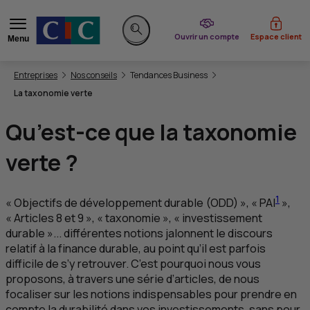
du CIC
Ouvrir un compte
Espace client
Menu
Rechercher sur le site
Vous êtes ici:
Entreprises
Nos conseils
Tendances Business
La taxonomie verte
Qu’est-ce que la taxonomie
verte ?
1
« Objectifs de développement durable (
ODD
) », «
PAI
»,
« Articles 8 et 9 », « taxonomie », « investissement
durable »... différentes notions jalonnent le discours
relatif à la finance durable, au point qu’il est parfois
difficile de s’y retrouver. C’est pourquoi nous vous
proposons, à travers une série d’articles, de nous
focaliser sur les notions indispensables pour prendre en
compte la durabilité dans vos investissements, sans pour