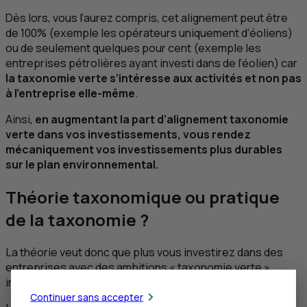
Dès lors, vous l’aurez compris, cet alignement peut être
de 100% (exemple les opérateurs uniquement d’éoliens)
ou de seulement quelques pour cent (exemple les
entreprises pétrolières ayant investi dans de l’éolien) car
la taxonomie verte s’intéresse aux activités et non pas
à l’entreprise elle-même
.
Ainsi,
en augmentant la part d’alignement taxonomie
verte dans vos investissements, vous rendez
mécaniquement vos investissements plus durables
sur le plan environnemental.
Théorie taxonomique ou pratique
de la taxonomie ?
La théorie veut donc que plus vous investirez dans des
entreprises avec des ambitions « taxonomie verte »
importantes, plus votre portefeuille sera « vert ».
Continuer sans accepter