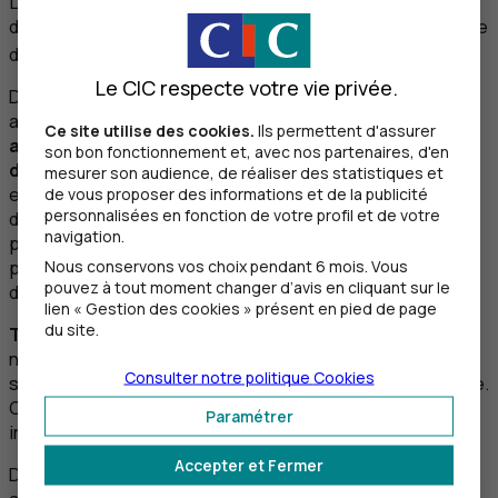
La pratique est plus complexe, comme souvent. Pour
donner un ordre de grandeur, l’alignement taxonomie verte
3
du
CAC
40 est de l’ordre de 2% du chiffre d’affaires
.
Le CIC respecte votre vie privée.
Dans le cas d’une seule entreprise, les chiffres peuvent
augmenter, mais
cela dépendra beaucoup de ses
Ce site utilise des cookies.
Ils permettent d'assurer
activités et nécessairement de son secteur
son bon fonctionnement et, avec nos partenaires, d'en
d’appartenance
. En effet, si le secteur industriel ou
mesurer son audience, de réaliser des statistiques et
encore des services aux collectivités peuvent présenter
de vous proposer des informations et de la publicité
personnalisées en fonction de votre profil et de votre
des alignements importants, un secteur comme la
navigation.
pharmacie, absent du dictionnaire au moins sur les deux
Nous conservons vos choix pendant 6 mois. Vous
premiers objectifs sur les six, ne pourra pas afficher
pouvez à tout moment changer d’avis en cliquant sur le
d’alignement à la taxonomie verte.
lien « Gestion des cookies » présent en pied de page
du site.
Toutes les activités ne sont pas « vertes »
et c’est bien
normal. Fabriquer des vaccins est tout à fait louable
Consulter notre politique
Cookies
socialement mais n’atténue pas le changement climatique.
Ce n’est pas pour autant que c’est un mauvais
Paramétrer
investissement. Il n’est juste pas vert.
Accepter et Fermer
Dès lors, il est important de savoir qu’en 2023 un