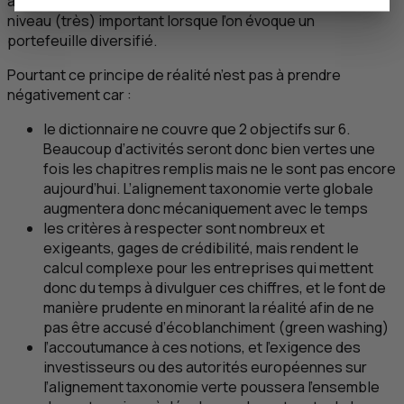
alignement à la taxonomie supérieur à 10% est déjà un
niveau (très) important lorsque l’on évoque un
portefeuille diversifié.
Pourtant ce principe de réalité n’est pas à prendre
négativement car :
le dictionnaire ne couvre que 2 objectifs sur 6.
Beaucoup d’activités seront donc bien vertes une
fois les chapitres remplis mais ne le sont pas encore
aujourd’hui. L’alignement taxonomie verte globale
augmentera donc mécaniquement avec le temps
les critères à respecter sont nombreux et
exigeants, gages de crédibilité, mais rendent le
calcul complexe pour les entreprises qui mettent
donc du temps à divulguer ces chiffres, et le font de
manière prudente en minorant la réalité afin de ne
pas être accusé d’écoblanchiment (
green washing
)
l’accoutumance à ces notions, et l’exigence des
investisseurs ou des autorités européennes sur
l’alignement taxonomie verte poussera l’ensemble