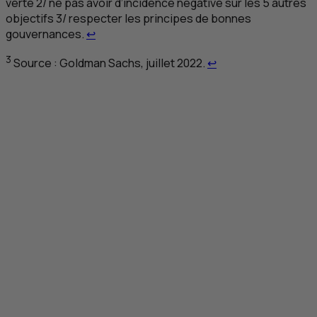
verte 2/ ne pas avoir d’incidence négative sur les 5 autres
objectifs 3/ respecter les principes de bonnes
Retour au renvoi 2
gouvernances.
↩
Retour au renvoi 3
3
Source : Goldman Sachs, juillet 2022.
↩