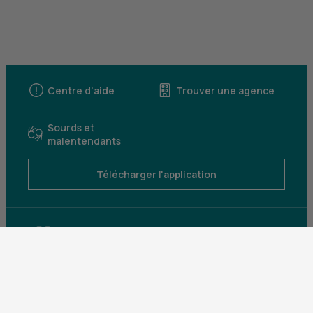
Centre d'aide
Trouver une agence
Sourds et
malentendants
Télécharger l'application
Parrainez un proche et profitez ensemble
d’avantages
Découvrir notre offre
Mentions légales