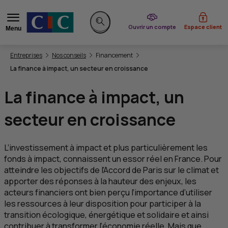
du CIC
Ouvrir un compte
Espace client
Menu
Rechercher sur le site
Vous êtes ici:
Entreprises
Nos conseils
Financement
La finance à impact, un secteur en croissance
La finance à impact, un
secteur en croissance
L’investissement à impact et plus particulièrement les
fonds à impact, connaissent un essor réel en France. Pour
atteindre les objectifs de l’Accord de Paris sur le climat et
apporter des réponses à la hauteur des enjeux, les
acteurs financiers ont bien perçu l’importance d’utiliser
les ressources à leur disposition pour participer à la
transition écologique, énergétique et solidaire et ainsi
contribuer à transformer l’économie réelle. Mais que