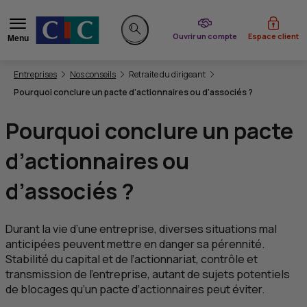
du CIC
Ouvrir un compte
Espace client
Menu
Rechercher sur le site
Vous êtes ici:
Entreprises
Nos conseils
Retraite du dirigeant
Pourquoi conclure un pacte d’actionnaires ou d’associés ?
Pourquoi conclure un pacte
d’actionnaires ou
d’associés ?
Durant la vie d’une entreprise, diverses situations mal
anticipées peuvent mettre en danger sa pérennité.
Stabilité du capital et de l’actionnariat, contrôle et
transmission de l’entreprise, autant de sujets potentiels
de blocages qu’un pacte d’actionnaires peut éviter.