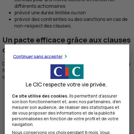
différents actionnaires
prévoir une durée limitée ou non
prévoir des contraintes ou des sanctions en cas de
non-respect des clauses.
Un pacte efficace grâce aux clauses
qu’il contient
Continuer sans accepter
De nombreuses clauses existent. Certaines sont liées au
fonctionnement de la société, d’autres portent sur le
capital :
Le CIC respecte votre vie privée.
clauses assurant la stabilité et le contrôle de
l’actionnariat
:
Ce site utilise des cookies.
Ils permettent d'assurer
durant la détention des titres : clause
son bon fonctionnement et, avec nos partenaires, d'en
mesurer son audience, de réaliser des statistiques et
d’inaliénabilité sous condition, clause de non-
de vous proposer des informations et de la publicité
dilution
personnalisées en fonction de votre profil et de votre
lors de la cession des titres : clause
navigation.
d’agrément d’un nouvel associé, droit de
Nous conservons vos choix pendant 6 mois. Vous