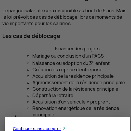
L’épargne salariale sera disponible au bout de 5 ans. Mais
la loi prévoit des cas de déblocage, lors de moments de
vie importants pour les salariés.
Les cas de déblocage
Financer des projets
Mariage ou conclusion d'un PACS
e
Naissance ou adoption du 3
enfant
Création ou reprise d'entreprise
Acquisition de la résidence principale
Agrandissement de la résidence principale
Construction de la résidence principale
Départ à la retraite
Acquisition d'un véhicule « propre ».
Rénovation énergétique de la résidence
principale
Faire face aux moments difficiles
Continuer sans accepter
Surendettement