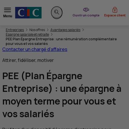
du CIC
Ouvrir un compte
Espace client
Menu
Rechercher sur le site
Vous êtes ici:
Entreprises
Nos offres
Avantages salariés
Épargne salariale et retraite
PEE Plan Épargne Entreprise : une rémunération complémentaire
pour vous et vos salariés
Contacter un chargé d’affaires
Attirer, fidéliser, motiver
PEE
(Plan Épargne
Entreprise) : une épargne à
moyen terme pour vous et
vos salariés