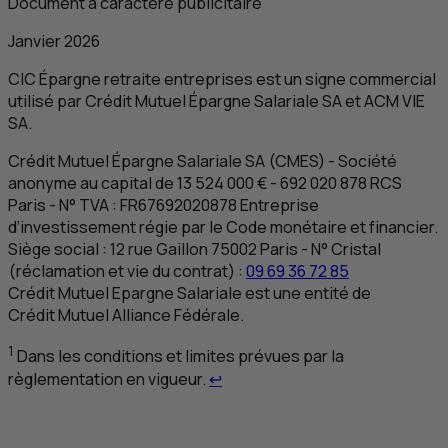
Document à caractère publicitaire
Janvier 2026
CIC
Épargne retraite entreprises
est un signe commercial
utilisé par Crédit Mutuel Épargne Salariale
SA
et
ACM VIE
SA
.
Crédit Mutuel Épargne Salariale
SA
(
CMES
) - Société
anonyme au capital de 13 524 000 € - 692 020 878
RCS
Paris
- N°
TVA
:
FR
67692020878 Entreprise
d’investissement régie par le Code monétaire et financier.
Siège social : 12 rue Gaillon 75002 Paris - N° Cristal
(réclamation et vie du contrat) :
09 69 36 72 85
Crédit Mutuel Epargne Salariale est une entité de
Crédit Mutuel Alliance Fédérale.
1
Dans les conditions et limites prévues par la
Retour au renvoi 1
règlementation en vigueur.
↩