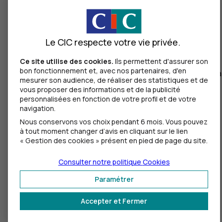
Divorce, séparation ou dissolution d'un PACS
Décès
Les cas de déblocage
Invalidité
Faire face aux moments
Financer des projets
Violences conjugales
Le CIC respecte votre vie privée.
difficiles
Catastrophe naturelle
Ce site utilise des cookies.
Ils permettent d'assurer son
Fin de mandat social
Mariage ou conclusion
bon fonctionnement et, avec nos partenaires, d'en
Cessation d'activité ou fin de contrat de travai
d'un PACS
mesurer son audience, de réaliser des statistiques et de
Surendettement
Activité de proche aidant
Naissance ou adoption
vous proposer des informations et de la publicité
Divorce, séparation
e
personnalisées en fonction de votre profil et de votre
du 3
enfant
ou dissolution d'un
navigation.
Création ou reprise
PACS
Nous conservons vos choix pendant 6 mois. Vous pouvez
d'entreprise
Décès
à tout moment changer d’avis en cliquant sur le lien
Acquisition de la
Invalidité
« Gestion des cookies » présent en pied de page du site.
résidence principale
Violences conjugales
Agrandissement de la
Catastrophe
Consulter notre politique
Cookies
résidence principale
naturelle
Construction de la
Paramétrer
Fin de mandat social
résidence principale
Cessation d'activité
Départ à la retraite
Accepter et Fermer
ou fin de contrat de
Acquisition d'un
travail
véhicule « propre ».