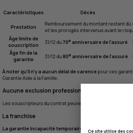
Caractéristiques
Décès
Remboursement du montant restant dû (a
Prestation
et les prorogés intervenus avant le risq
Âge limite de
e
31/12 du
70
anniversaire de l’assuré
souscription
Âge fin de la
e
31/12 du
80
anniversaire de l’assuré
garantie
À noter qu’il n’y a aucun délai de carence
pour ces garanti
Garantie Aide à la Famille.
Aucune exclusion professionnelle ou sportive !
Les souscripteurs du contrat peuvent bénéficier de toutes l
La franchise
La garantie Incapacité temporaire totale de travail (
ITT
Ce site utilise des co