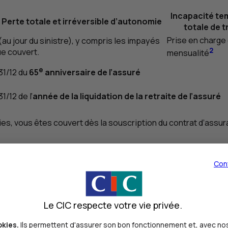
Incapacité te
Perte totale et irréversible d’autonomie
totale de t
Prise en charge 
u jour du sinistre), y compris les impayés
2
ue couvert.
mensualité
e
31/12 du
65
anniversaire de l’assuré
31/12 de l’
année de la liquidation de la retraite de l’assuré
es, vous êtes couvert dès la souscription du contrat d’assura
Con
es garanties, quelles que soient les pratiques sportives ou a
Le CIC respecte votre vie privée.
) inclut une franchise de 15, 30 ou 90 jours
selon vos souha
okies.
Ils permettent d'assurer son bon fonctionnement et, avec nos