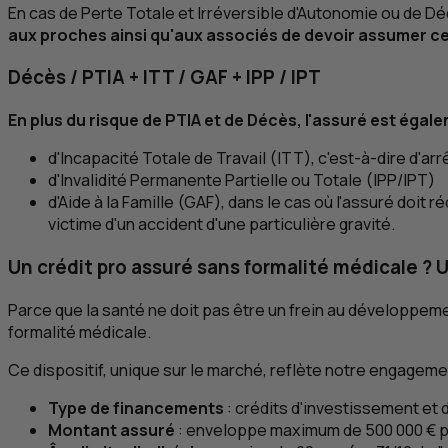
En cas de Perte Totale et Irréversible d'Autonomie ou de D
aux proches ainsi qu'aux associés de devoir assumer ce
Décès /
PTIA
+
ITT
/ GAF +
IPP
/
IPT
En plus du risque de
PTIA
et de Décès, l'assuré est égale
d'Incapacité Totale de Travail (
ITT
), c'est-à-dire d'arr
d'Invalidité Permanente Partielle ou Totale (
IPP
/
IPT
)
d'Aide à la Famille (GAF), dans le cas où l'assuré doit
victime d'un accident d'une particulière gravité.
Un crédit pro assuré sans formalité médicale ?
Parce que la santé ne doit pas être un frein au développeme
formalité médicale.
Ce dispositif, unique sur le marché, reflète notre engageme
Type de financements
: crédits d'investissement et d
Montant assuré
: enveloppe maximum de 500 000 € pa