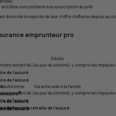
année) ;
 doit être concomitante à la souscription du prêt.
ant domicilié la majorité de leur chiffre d’affaires depuis au 
assurance emprunteur pro
Décès
nt restant dû (au jour du sinistre), y compris les impayés e
re de l’assuré
re de l’assuré
ale
il
e d’autonomie
Garantie aide à la famille
nt restant dû (au jour du sinistre), y compris les impayés e
2
3
4
mensualité
mensualité
mensualité
re de l’assuré
re de l’assuré
re de l’assuré
re de l’assuré
iquidation de la retraite de l’assuré
re de l’assuré
re de l’assuré
re de l’assuré