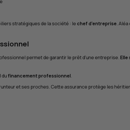
ne
liers stratégiques de la société : le
chef d’entreprise
. Aléa
essionnel
rofessionnel permet de garantir le prêt d’une entreprise.
Elle
l du
financement professionnel
.
emprunteur et ses proches. Cette assurance protège les héritie