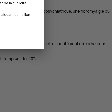
t de la publicité
on psychiatrique ou neuropsychiatrique, une fibromyalgie ou
iquant sur le lien
’entre eux. Par exemple, cette quotité peut être à hauteur
art d’emprunt dès 10%.