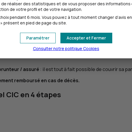
de réaliser des statistiques et de vous proposer des informations e
ion de votre profil et de votre navigation.
atique, une dépression ou une fatigue nerveuse, une affecti
oix pendant 6 mois. Vous pouvez à tout moment changer d’avis en cl
» présent en pied de page du site.
s pathologies.
Paramétrer
Accepter et Fermer
Consulter notre politique
Cookies
 de prévoir des quotités d’assurance différentes pour chacun d
prunteur / assuré
: il est tout à fait possible de couvrir sa p
alement remboursé en cas de décès.
el
CIC
en 4 étapes