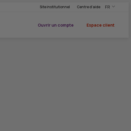
Site institutionnel
Centre d'aide
FR
,Version frança
,Changer de ve
Ouvrir un compte
Espace client
du CIC