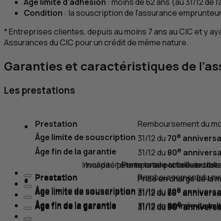
Âge limite d’adhésion
: moins de 62 ans (au 31/12 de l'
Condition
: la souscription de l'assurance emprunteur
* Entreprises clientes, depuis au moins 7 ans au
CIC
et y ay
Assurances du
CIC
pour un crédit de même nature.
Garanties et caractéristiques de l’
Les prestations
Prestation
Remboursement du monta
e
Âge limite de souscription
31/12 du
70
anniversai
e
Âge fin de la garantie
31/12 du
80
anniversai
Invalidité permanente partielle ou tot
Incapacité temporaire totale de trava
Perte totale et irréversibl
Prestation
Remboursement du monta
Prestation
Prestation
Prestation
Prise en charge de la 
Prise en charge de la 
Prise en charge de la 
e
Âge limite de souscription
e
e
e
31/12 du
70
anniversai
Âge limite de souscription
Âge limite de souscription
Âge limite de souscription
31/12 du
31/12 du
31/12 du
65
70
70
anniversai
anniversai
anniversai
e
Âge fin de la garantie
Âge fin de la garantie
31/12 de l’
année de la l
e
e
31/12 du
80
anniversai
Âge fin de la garantie
Âge fin de la garantie
31/12 du
31/12 du
80
80
anniversai
anniversai