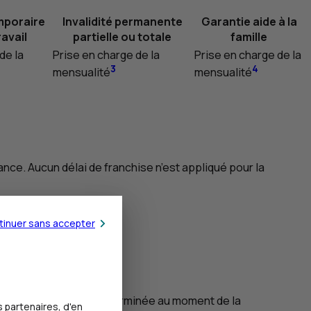
mporaire
Invalidité permanente
Garantie aide à la
ravail
partielle ou totale
famille
de la
Prise en charge de la
Prise en charge de la
3
4
mensualité
mensualité
nce. Aucun délai de franchise n’est appliqué pour la
tinuer sans accepter
ctivités.
its de couverture. Déterminée au moment de la
 partenaires, d'en