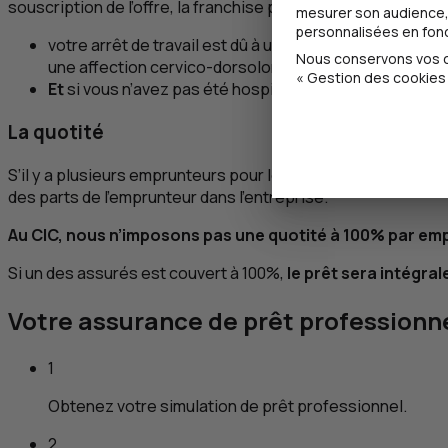
souscription de l’offre, la franchise peut être doublée si :
mesurer son audience, 
personnalisées en fonct
votre arrêt de travail est dû à une maladie psychosom
Nous conservons vos ch
une affection cervico-dorsolombaire ;
« Gestion des cookies 
Et
si vous n’avez pas été hospitalisé ou opéré pour ce
La quotité
S’il y a plusieurs emprunteurs pour le prêt, il est possible
des parts de l’emprunteur dans l’entreprise.
Au
CIC
, nous n’imposons pas une quotité à 100% par em
Si un des assurés est couvert à 100%,
le prêt sera intégr
Votre assurance de prêt professionn
1
Obtenez votre simulation de prêt professionnel.
2