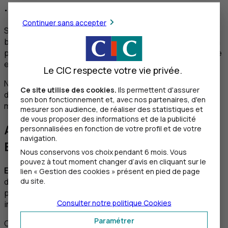
...ou sans
Hub
Transfert
Continuer sans accepter
Si vous êtes déjà équipé d’un outil de communication
bancaire compatible EBICS, nous mettons simplement en
place
un contrat de télétransmission EBICS
entre votre
entreprise et la banque.
Le CIC respecte votre vie privée.
N’hésitez pas à en parler à nos spécialistes en gestion
Ce site utilise des cookies.
Ils permettent d'assurer
des flux d’entreprise pour étudier avec vous les
son bon fonctionnement et, avec nos partenaires, d'en
meilleures solutions.
mesurer son audience, de réaliser des statistiques et
de vous proposer des informations et de la publicité
Accroître la sécurisation avec
personnalisées en fonction de votre profil et de votre
navigation.
EBICS
TS
Nous conservons vos choix pendant 6 mois. Vous
pouvez à tout moment changer d’avis en cliquant sur le
EBICS
TS
, permet désormais d’accroître la sécurisation
lien « Gestion des cookies » présent en pied de page
du site.
des échanges grâce à la signature électronique
personnelle basée sur des certificats numériques
Consulter notre politique
Cookies
interopérables et multi-usages.
Paramétrer
Cette signature électronique sera progressivement