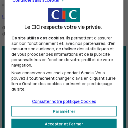
Service réservé aux personnes sourdes et malentendantes
Utiliser ce service
Le CIC respecte votre vie privée.
de 8h30 à 12h et de 14h à 18h du lundi au vendredi,
de 8h30 à 12h le samedi
Ce site utilise des cookies.
Ils permettent d'assurer
son bon fonctionnement et, avec nos partenaires, d'en
mesurer son audience, de réaliser des statistiques et
de vous proposer des informations et de la publicité
Centre d'aide
Trouver une agence
personnalisées en fonction de votre profil et de votre
navigation.
Sourds et
Nous conservons vos choix pendant 6 mois. Vous
malentendants
pouvez à tout moment changer d’avis en cliquant sur le
lien « Gestion des cookies » présent en pied de page
du site.
Télécharger l'application
Consulter notre politique
Cookies
Paramétrer
Parrainez un proche et profitez ensemble
d’avantages
Accepter et Fermer
Découvrir notre offre