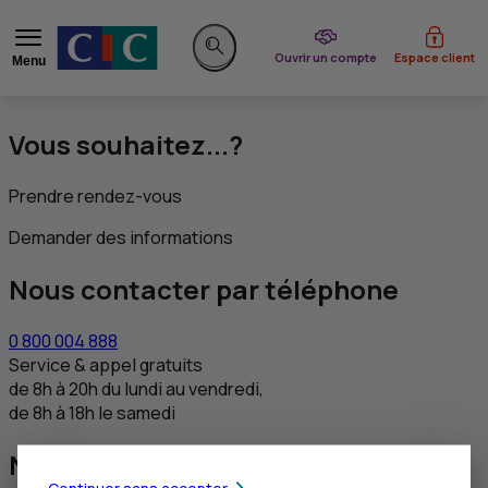
du CIC
Ouvrir un compte
Espace client
Menu
Rechercher sur le site
Vous souhaitez...?
Prendre rendez-vous
Demander des informations
Nous contacter par téléphone
0 800 004 888
Service & appel gratuits
de 8h à 20h du lundi au vendredi,
de 8h à 18h le samedi
Nous contacter via DEAFI
Continuer sans accepter