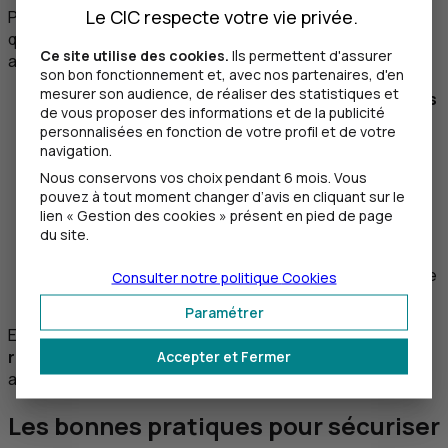
Le CIC respecte votre vie privée.
Pour vous protéger, il est recommandé de suivre ces
quelques gestes simples lorsque vous téléchargez une
Ce site utilise des cookies.
Ils permettent d'assurer
application :
son bon fonctionnement et, avec nos partenaires, d'en
mesurer son audience, de réaliser des statistiques et
Téléchargez uniquement des applications depuis
de vous proposer des informations et de la publicité
le Google Play Store.
personnalisées en fonction de votre profil et de votre
Examinez attentivement les demandes
navigation.
d'autorisation lors de l'installation d'une
Nous conservons vos choix pendant 6 mois. Vous
application
(par exemple, a-t-elle vraiment besoin
pouvez à tout moment changer d’avis en cliquant sur le
d’accéder à vos droits d’administration, de lire vos
lien « Gestion des cookies » présent en pied de page
sms
ou de prendre une copie d’écran ?).
du site.
Portez une attention particulière aux applications
demandant l'accès aux services d'accessibilité et ne
Consulter notre politique
Cookies
l'activez que si nécessaire.
Paramétrer
Enfin, nous vous recommandons également d'
effectuer
régulièrement les mises à jour
de sécurité de votre
Accepter et Fermer
appareil et de votre application bancaire.
Les bonnes pratiques pour sécuriser