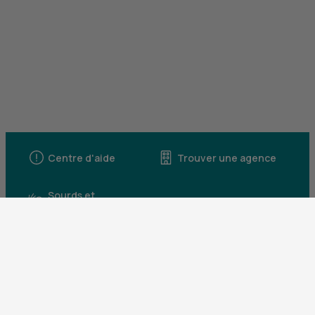
Centre d'aide
Trouver une agence
Sourds et
malentendants
Télécharger l'application
Parrainez un proche et profitez ensemble
d’avantages