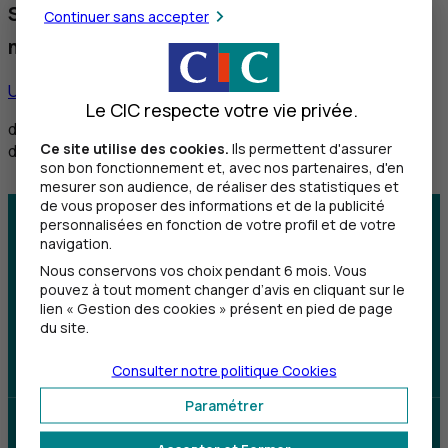
Service réservé aux personnes sourdes et
Continuer sans accepter
malentendantes
Utiliser ce service
Le CIC respecte votre vie privée.
de 8h30 à 12h et de 14h à 18h du lundi au vendredi,
Ce site utilise des cookies.
Ils permettent d'assurer
de 8h30 à 12h le samedi
son bon fonctionnement et, avec nos partenaires, d'en
mesurer son audience, de réaliser des statistiques et
de vous proposer des informations et de la publicité
personnalisées en fonction de votre profil et de votre
Centre d'aide
Trouver une agence
navigation.
Nous conservons vos choix pendant 6 mois. Vous
Sourds et
pouvez à tout moment changer d’avis en cliquant sur le
malentendants
lien « Gestion des cookies » présent en pied de page
du site.
Télécharger l'application
Consulter notre politique
Cookies
Paramétrer
Parrainez un proche et profitez ensemble