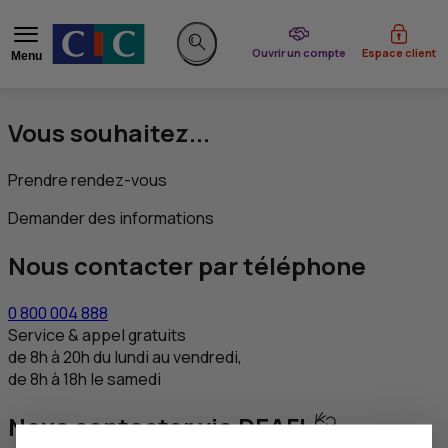
du CIC
Ouvrir un compte
Espace client
Menu
Rechercher sur le site
Vous souhaitez...
Prendre rendez-vous
Demander des informations
Nous contacter par téléphone
0 800 004 888
Service & appel gratuits
de 8h à 20h du lundi au vendredi,
de 8h à 18h le samedi
Nous contacter via DEAFI