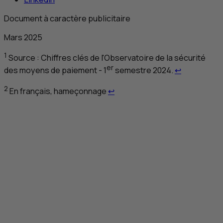
Document à caractère publicitaire
Mars 2025
1
Source : Chiffres clés de l'Observatoire de la sécurité
Retour au r
er
des moyens de paiement - 1
semestre 2024.
↩
Retour au renvoi 2
2
En français, hameçonnage
↩