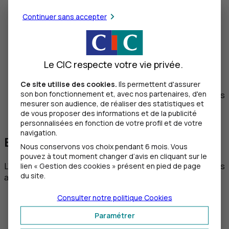
appelle
n’a jamais besoin que vous lui
communiquiez des identifiants ou que vous
Continuer sans accepter
réalisiez des opérations.
La réception de SMS frauduleux :
un service
public, un établissement financier ou une grande
entreprise
n’envoie jamais de
SMS
depuis une
Le CIC respecte votre vie privée.
ligne mobile (06 ou 07).
Faux sites (marchands ou service publics) sur
Ce site utilise des cookies.
Ils permettent d'assurer
son bon fonctionnement et, avec nos partenaires, d'en
internet :
allez sur les sites internet par vos propres
mesurer son audience, de réaliser des statistiques et
moyens.
N’utilisez jamais les liens contenus dans
de vous proposer des informations et de la publicité
des emails,
SMS
ou publicités.
personnalisées en fonction de votre profil et de votre
navigation.
Et l'
IA
dans tout cela ?
Nous conservons vos choix pendant 6 mois. Vous
pouvez à tout moment changer d’avis en cliquant sur le
L’intelligence artificielle procure des ressources illimitées
lien « Gestion des cookies » présent en pied de page
du site.
aux cybercriminels, en leur permettant de réaliser :
des
phishings
de plus en plus convaincants. L’
IA
Consulter notre politique
Cookies
permet notamment d’imiter parfaitement le style
Paramétrer
d’écriture d’une personne ou d’une entreprise ;