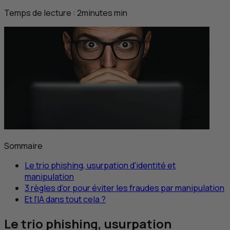
Temps de lecture :
2
minutes
min
Sommaire
Le trio
phishing
, usurpation d'identité et
manipulation
3 règles d’or pour éviter les fraudes par manipulation
Et l'
IA
dans tout cela ?
Le trio
phishing
, usurpation