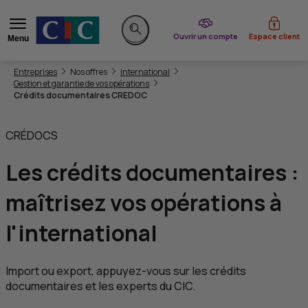
du CIC
Ouvrir un compte
Espace client
Menu
Rechercher sur le site
Vous êtes ici:
Entreprises
Nos offres
International
Gestion et garantie de vos opérations
Crédits documentaires CREDOC
CRÉDOCS
Les
crédits documentaires
:
maîtrisez vos opérations à
l'international
Import ou export, appuyez-vous sur les crédits
documentaires et les experts du
CIC
.