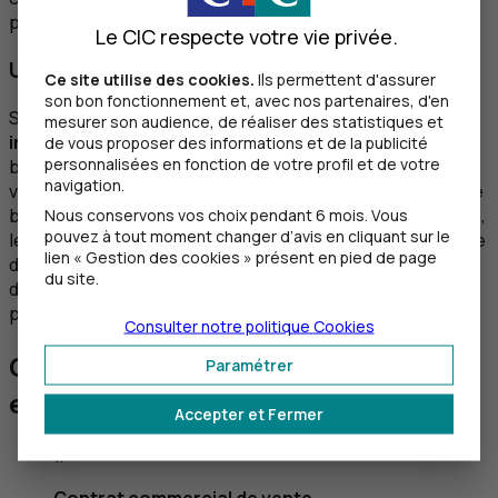
partenaire commercial est ainsi couvert.
Le CIC respecte votre vie privée.
Une garantie contre le risque banque ou pays
Ce site utilise des cookies.
Ils permettent d'assurer
son bon fonctionnement et, avec nos partenaires, d'en
Si vous êtes bénéficiaire d’un crédit documentaire dit
mesurer son audience, de réaliser des statistiques et
irrévocable et confirmé
: outre l’engagement de la
de vous proposer des informations et de la publicité
personnalisées en fonction de votre profil et de votre
banque de votre client d'honorer le crédit documentaire,
navigation.
vous recevez, le cas échéant, le même engagement d’une
banque française (banque
confirmante
). Cette dernière,
Nous conservons vos choix pendant 6 mois. Vous
pouvez à tout moment changer d’avis en cliquant sur le
le
CIC
par exemple, s’engage alors à vous payer en cas de
lien « Gestion des cookies » présent en pied de page
défaillance de la banque étrangère, comme en cas de
du site.
défaillance économique ou politique pouvant affecter le
pays de votre client.
Consulter notre politique
Cookies
Comment fonctionne le crédoc
Paramétrer
export ?
Accepter et Fermer
1.
Contrat commercial de vente