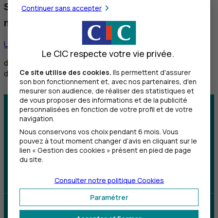
Service réservé aux personnes sourdes et
Continuer sans accepter
malentendantes
Utiliser ce service
Le CIC respecte votre vie privée.
de 8h30 à 12h et de 14h à 18h du lundi au vendredi,
Ce site utilise des cookies.
Ils permettent d'assurer
de 8h30 à 12h le samedi
son bon fonctionnement et, avec nos partenaires, d'en
mesurer son audience, de réaliser des statistiques et
de vous proposer des informations et de la publicité
personnalisées en fonction de votre profil et de votre
Centre d'aide
Trouver une agence
navigation.
Nous conservons vos choix pendant 6 mois. Vous
Sourds et
pouvez à tout moment changer d’avis en cliquant sur le
malentendants
lien « Gestion des cookies » présent en pied de page
du site.
Télécharger l'application
Consulter notre politique
Cookies
Paramétrer
Parrainez un proche et profitez ensemble