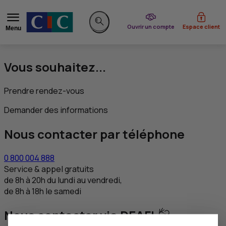
du CIC
Ouvrir un compte
Espace client
Menu
Rechercher sur le site
Vous souhaitez...
Prendre rendez-vous
Demander des informations
Nous contacter par téléphone
0 800 004 888
Service & appel gratuits
de 8h à 20h du lundi au vendredi,
de 8h à 18h le samedi
Nous contacter via DEAFI