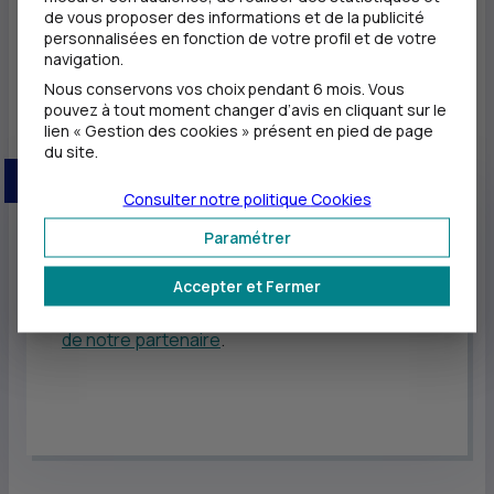
de vous proposer des informations et de la publicité
s’inscrit dans la continuité des engagements et des
personnalisées en fonction de votre profil et de votre
navigation.
valeurs du
CIC
» déclare
Daniel Baal
, président du
CIC
.
Nous conservons vos choix pendant 6 mois. Vous
pouvez à tout moment changer d’avis en cliquant sur le
lien « Gestion des cookies » présent en pied de page
du site.
Bon à savoir
Consulter notre politique
Cookies
Paramétrer
Pour aller plus loin
Accepter et Fermer
Retrouvez toutes les informations sur
le site
de notre partenaire
.