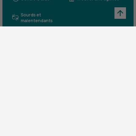
Sourds et
malentendants
Télécharger l'application
Parrainez un proche et profitez ensemble
d’avantages
Découvrir notre offre
Mentions légales
Tarifs et conditions générales
Guides et informations réglementaires
Protection des données
Gestion des cookies
Fraude et sécurité bancaire
VDP
Accessibilité