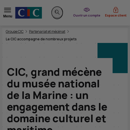
du CIC
Ouvrir un compte
Espace client
Menu
Rechercher sur le site
Vous êtes ici:
Groupe CIC
Partenariat et mécénat
Le CIC accompagne de nombreux projets
CIC
, grand mécène
du musée national
de la Marine : un
engagement dans le
domaine culturel et
maritime