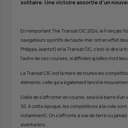
solitaire. Une victoire assortie d’un nouv
En remportant The Transat
CIC
2024, le Français Y
navigateurs sportifs de haute-mer ont en effet deu
Philippe Jeantot) et la Transat
CIC
, c’est-à-dire la 
l’autre de ces courses, si difficiles qu’elles n’ont li
La Transat
CIC
est la mère de toutes les compétitions
éléments, celle qui a également lancé le mouvement
L’idée de s’affronter en course, seul à la barre d’un
50. A cette époque, les compétitions à la voile so
notamment). On s’affronte à vue de terre ou jamais t
aventuriers.