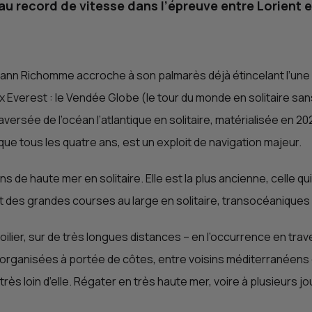
eau record de vitesse dans l’épreuve entre Lorient 
oann Richomme accroche à son palmarès déjà étincelant l’une d
x Everest : le Vendée Globe (le tour du monde en solitaire sa
traversée de l’océan l’atlantique en solitaire, matérialisée en 
eu que tous les quatre ans, est un exploit de navigation majeur.
 de haute mer en solitaire. Elle est la plus ancienne, celle qui
 des grandes courses au large en solitaire, transocéaniques
 voilier, sur de très longues distances – en l’occurrence en tra
nt organisées à portée de côtes, entre voisins méditerranéens
rès loin d’elle. Régater en très haute mer, voire à plusieurs j