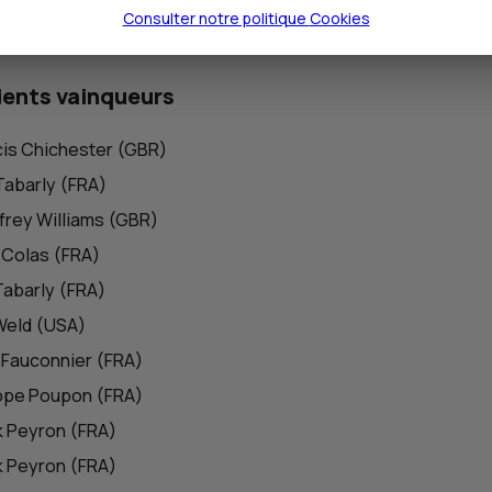
Consulter notre politique
Cookies
ents vainqueurs
ncis Chichester (GBR)
 Tabarly (FRA)
ffrey Williams (GBR)
n Colas (FRA)
 Tabarly (FRA)
 Weld (USA)
n Fauconnier (FRA)
lippe Poupon (FRA)
ck Peyron (FRA)
ck Peyron (FRA)