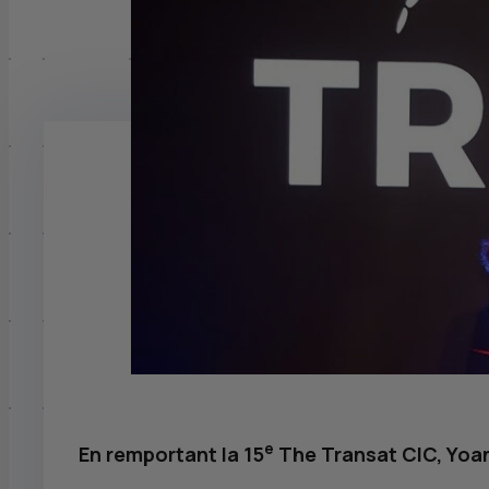
e
En remportant la 15
The Transat
CIC
, Yoa