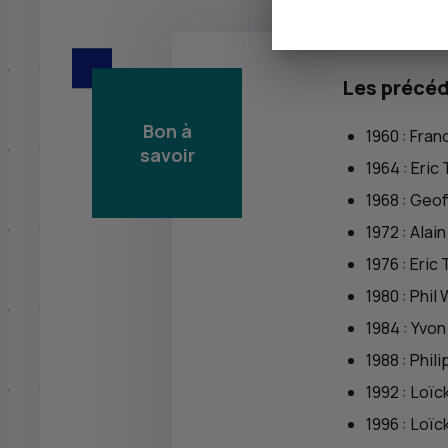
Les précéd
Bon à
1960 : Fra
savoir
1964 : Eric
1968 : Geo
1972 : Alai
1976 : Eric
1980 : Phil
1984 : Yvo
1988 : Phi
1992 : Loï
1996 : Loï