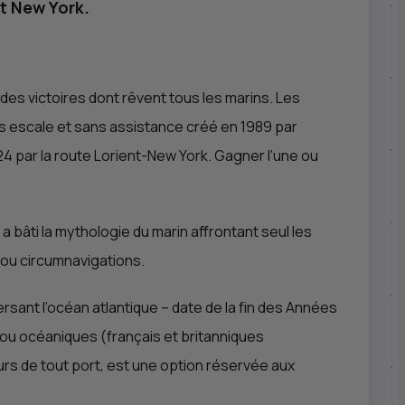
et New York.
es victoires dont rêvent tous les marins. Les
ns escale et sans assistance créé en 1989 par
2024 par la route Lorient-New York. Gagner l’une ou
 a bâti la mythologie du marin affrontant seul les
 ou circumnavigations.
versant l’océan atlantique – date de la fin des Années
 ou océaniques (français et britanniques
ours de tout port, est une option réservée aux