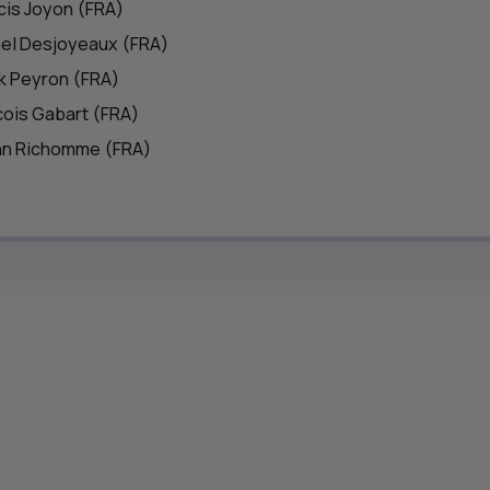
ncis Joyon (FRA)
hel Desjoyeaux (FRA)
ck Peyron (FRA)
nçois Gabart (FRA)
nn Richomme (FRA)