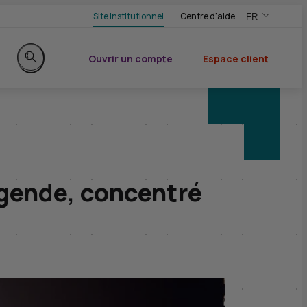
Site institutionnel
Centre d'aide
FR
,Version frança
,Changer de ve
Ouvrir un compte
Espace client
du CIC
Rechercher sur le site
égende, concentré