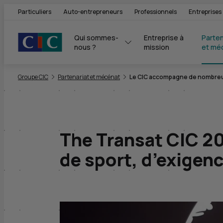
Particuliers
Auto-entrepreneurs
Professionnels
Entreprises
Qui sommes-
Entreprise à 
Parten
nous ?
mission
et mé
Vous êtes ici:
Groupe CIC
Partenariat et mécénat
Le CIC accompagne de nombreu
The Transat CIC 20
de sport, d’exigenc