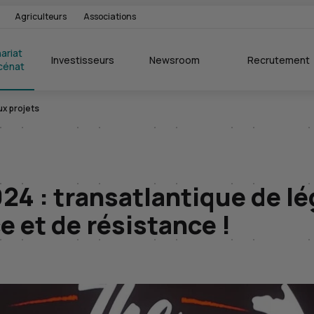
Agriculteurs
Associations
ariat 
Investisseurs
Newsroom
Recrutement
cénat
x projets
24 : transatlantique de l
e et de résistance !