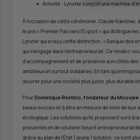
Activité : Lynxter conçoit une machine d’
À l’occasion de cette cérémonie, Claude Kœstner, d
le prix «
Premier Pas vers l’Export
» qui distingue le
Lynxter qui a reçu cette distinction. «
Banque des ent
qui s’engage dans l’entrepreneuriat. Ce rendez-vou
d’accompagnement et de présence aux côtés des ent
ambitieux et surtout solidaires. En tant qu’entrep
œuvrer pour une société plus juste, plus durable e
Pour
Dominique Restino, fondateur du Moovjee
beaux succès et à être en mesure de vivre de leur e
écologique. Les solutions qu’ils proposent sont à 
présentés et de soutenir l’esprit entrepreneurial
grâce au plan de l’État 1 jeune 1 solution, ce son