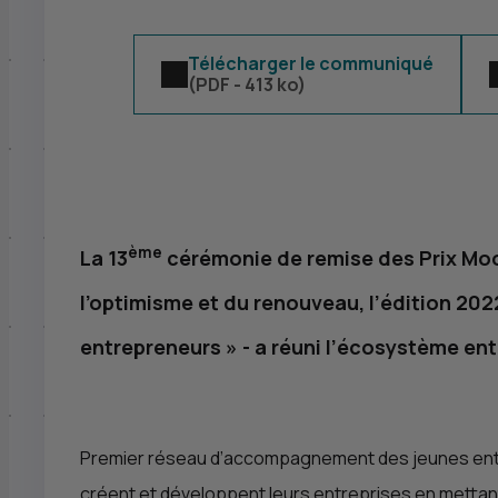
Télécharger le communiqué
(
PDF
- 413 ko)
ème
La 13
cérémonie de remise des Prix Moov
l’optimisme et du renouveau, l’édition 202
entrepreneurs
» - a réuni l’écosystème ent
Premier réseau d’accompagnement des jeunes entr
créent et développent leurs entreprises en mettant 