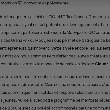
impression 3D innovante et polyvalente.
irecteur général adjoint du
CIC
, et l’Office Franco-Québécois
s entreprises ayant un fort potentiel de développement à l’int
reprises et partenaire historique du Moovjee, le
CIC
est très
s des Grand Prix du Moovjee nous permet de distinguer de bel
repreneurs qui innovent. Cette année encore, les lauréats 
rise à mission, nous sommes fiers d’aider ces jeunes créateu
t construire avec eux le monde de demain.
» a déclaré
Claude 
: «
Non seulement, ils sont plus nombreux à se lancer, mais ils
ntreprise et de recruter. Mais ce que nous notons aussi, c’es
la fois économiquement solides et responsables pour la planèt
 des jeunes. Au-delà, avec notre programme de mentorat dével
t plus de 2 500 jeunes qui ont été accompagnés par une commun