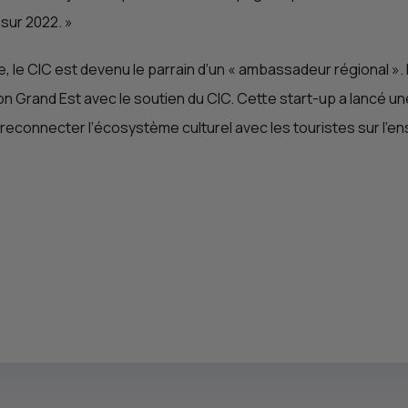
 sur 2022.
»
e, le
CIC
est devenu le parrain d’un «
ambassadeur régional
».
on Grand Est avec le soutien du
CIC
. Cette start-up a lancé u
 reconnecter l’écosystème culturel avec les touristes sur l’ens