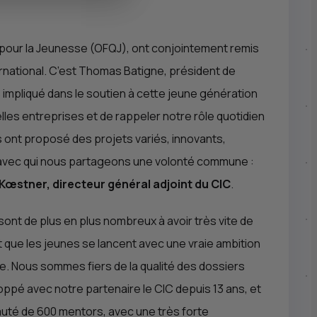
 pour la Jeunesse (OFQJ), ont conjointement remis
ernational. C’est Thomas Batigne, président de
 impliqué dans le soutien à cette jeune génération
les entreprises et de rappeler notre rôle quotidien
ont proposé des projets variés, innovants,
rs avec qui nous partageons une volonté commune :
Kœstner, directeur général adjoint du
CIC
.
 sont de plus en plus nombreux à avoir très vite de
t que les jeunes se lancent avec une vraie ambition
e. Nous sommes fiers de la qualité des dossiers
oppé avec notre partenaire le
CIC
depuis 13 ans, et
auté de 600 mentors, avec une très forte