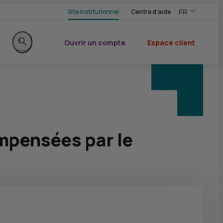
Site institutionnel
Centre d'aide
FR
,Version frança
,Changer de ve
Ouvrir un compte
Espace client
du CIC
Rechercher sur le site
mpensées par le