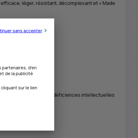
efficace, léger, résistant, décomplexant et «
Made
tinuer sans accepter
 partenaires, d'en
t de la publicité
iquant sur le lien
 d'enfants atteints de déficiences intellectuelles