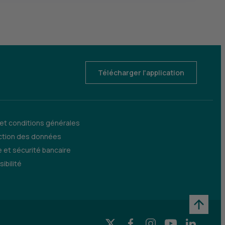
Télécharger l'application
 et conditions générales
ction des données
 et sécurité bancaire
ibilité
X (Twitter) - CIC
Facebook - CIC
Instagram - CIC
YouTube - CI
LinkedIn