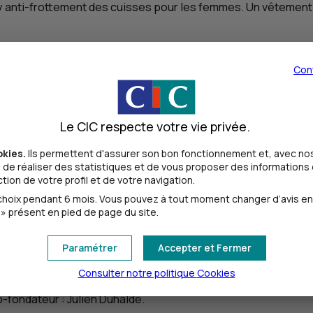
y anti-frottement des cuisses pour les femmes. Un vêtement 
Con
Le CIC respecte votre vie privée.
rteurs de Projets
»
okies.
Ils permettent d'assurer son bon fonctionnement et, avec nos
de réaliser des statistiques et de vous proposer des informations e
’un montant de 5 000 €.
ion de votre profil et de votre navigation.
-Ogno.
oix pendant 6 mois. Vous pouvez à tout moment changer d’avis en cl
» présent en pied de page du site.
et pédagogiques destinés à développer l'autonomie quotidienne
Paramétrer
Accepter et Fermer
Consulter notre politique
Cookies
Export
» dotation d’un montant de 5 000 €.
-fondateur : Julien Duhalde.