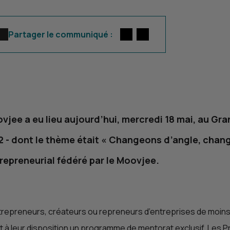
Twitter
par E-mail
Partager le communiqué :
jee a eu lieu aujourd’hui, mercredi 18 mai, au Gra
2 - dont le thème était «
Changeons d’angle, chang
repreneurial fédéré par le Moovjee.
epreneurs, créateurs ou repreneurs d’entreprises de moins
à leur disposition un programme de mentorat exclusif. Les Pri