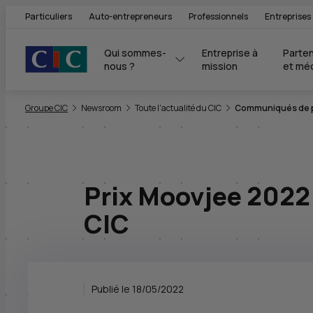
Particuliers
Auto-entrepreneurs
Professionnels
Entreprises
Qui sommes-
Entreprise à 
Parten
nous ?
mission
et mé
Vous êtes ici:
Groupe CIC
Newsroom
Toute l'actualité du CIC
Communiqués de pr
Prix Moovjee 2022 
CIC
Publié le 18/05/2022