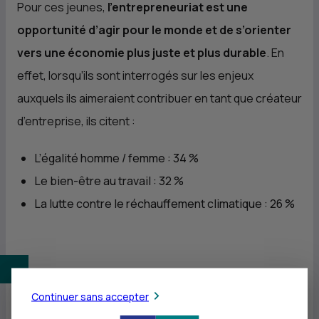
Pour ces jeunes,
l’entrepreneuriat est une
opportunité d’agir pour le monde et de s’orienter
vers une économie plus juste et plus durable
. En
effet, lorsqu’ils sont interrogés sur les enjeux
auxquels ils aimeraient contribuer en tant que créateur
d’entreprise, ils citent :
L’égalité homme / femme : 34 %
Le bien-être au travail : 32 %
La lutte contre le réchauffement climatique : 26 %
Continuer sans accepter