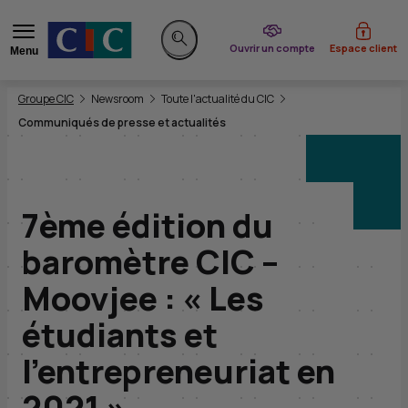
du CIC
Ouvrir un compte
Espace client
Menu
Rechercher sur le site
Vous êtes ici:
Groupe CIC
Newsroom
Toute l'actualité du CIC
Communiqués de presse et actualités
7ème édition du
baromètre CIC –
Moovjee : « Les
étudiants et
l’entrepreneuriat en
2021 »