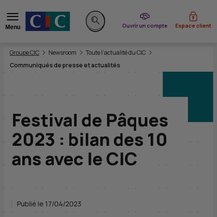
du CIC
Ouvrir un compte
Espace client
Menu
Rechercher sur le site
Vous êtes ici:
Groupe CIC
Newsroom
Toute l'actualité du CIC
Communiqués de presse et actualités
Festival de Pâques
2023 : bilan des 10
ans avec le CIC
Publié le 17/04/2023