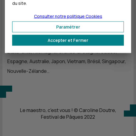
Aix-en-Provence 42 %
du site.
Bouches-du-Rhône 15 %
Consulter notre politique
Cookies
PACA 12 %
Paramétrer
France (hors PACA) 20 %
Accepter et Fermer
International 11 %
Etats-Unis, Allemagne, Grande-Bretagne, Suisse,
Espagne, Australie, Japon, Vietnam, Brésil, Singapour,
Nouvelle-Zélande…
Le maestro, c’est vous ! © Caroline Doutre,
Festival de Pâques 2022