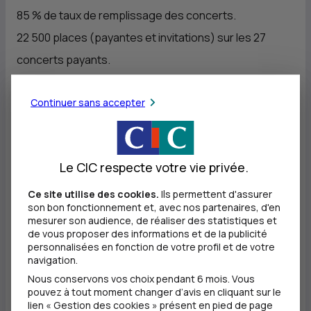
85 % de taux de remplissage des concerts.
22 500 places (payantes et invitations) sur les 27
concerts payants.
4 lieux, 16 concerts au Grand Théâtre de Provence, 5
Continuer sans accepter
concerts au Théâtre du Jeu de Paume, 6 concerts au
conservatoire Darius-Milhaud.
7 000 spectateurs autour des 55 manifestations
Le CIC respecte votre vie privée.
offertes dans le cadre d’un « Festival en partage » :
salons de musique, master-classes, rencontres…
Ce site utilise des cookies.
Ils permettent d'assurer
son bon fonctionnement et, avec nos partenaires, d'en
1 concert à la cathédrale Saint-Sauveur, 4 concerts en
mesurer son audience, de réaliser des statistiques et
de vous proposer des informations et de la publicité
région : Veynes, Apt, Forcalquier, Pourrières. Près de
personnalisées en fonction de votre profil et de votre
1 020 artistes invités pour 1 677 nuitées.
navigation.
Nous conservons vos choix pendant 6 mois. Vous
pouvez à tout moment changer d’avis en cliquant sur le
Répartition géographique du public 2023 :
lien « Gestion des cookies » présent en pied de page