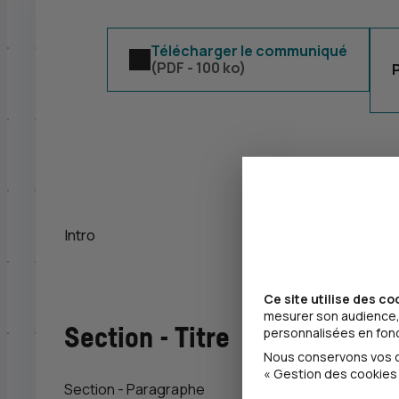
Télécharger le communiqué
(
PDF
- 100 ko)
Intro
Ce site utilise des co
mesurer son audience, 
Section - Titre
personnalisées en fonct
Nous conservons vos ch
« Gestion des cookies 
Section - Paragraphe