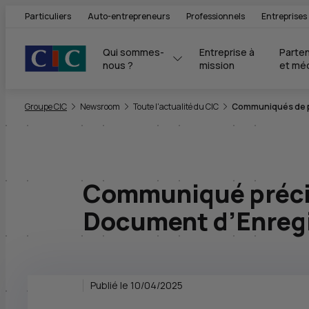
Particuliers
Auto-entrepreneurs
Professionnels
Entreprises
Qui sommes-
Entreprise à 
Parten
nous ?
mission
et mé
Vous êtes ici:
Groupe CIC
Newsroom
Toute l'actualité du CIC
Communiqués de pr
Communiqué précisa
Document d’Enregi
Publié le 10/04/2025