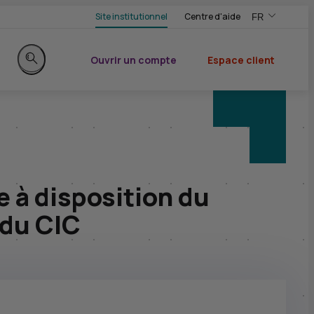
Site institutionnel
Centre d'aide
FR
,Version frança
,Changer de ve
Ouvrir un compte
Espace client
du CIC
Rechercher sur le site
 à disposition du
 du
CIC