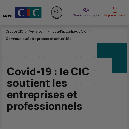
du CIC
Ouvrir un compte
Espace client
Menu
Rechercher sur le site
Vous êtes ici:
Groupe CIC
Newsroom
Toute l'actualité du CIC
Communiqués de presse et actualités
Covid-19 : le CIC
soutient les
entreprises et
professionnels