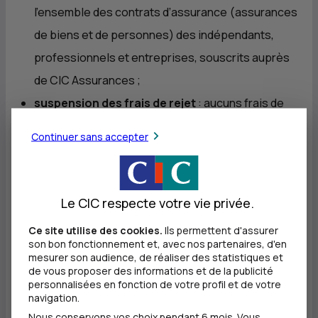
l’ensemble des contrats d’assurance (assurances
de biens et de personnes) des indépendants,
professionnels et entreprises, souscrits auprès
de
CIC
Assurances ;
suspension des frais de rejet
: aucuns frais de
rejet (prélèvements, chèques et effets) ne sont
Continuer sans accepter
imputés sur les comptes des professionnels et
entreprises ;
les chargés d’affaires du
CIC
sont mobilisés
Le CIC respecte votre vie privée.
pour analyser individuellement chaque dossier et
Ce site utilise des cookies.
Ils permettent d'assurer
apporter à leurs clients une réponse
son bon fonctionnement et, avec nos partenaires, d'en
mesurer son audience, de réaliser des statistiques et
personnalisée dans un délai de cinq jours.
de vous proposer des informations et de la publicité
personnalisées en fonction de votre profil et de votre
navigation.
Dès le lancement du dispositif, le
PGE
(Prêt de
Nous conservons vos choix pendant 6 mois. Vous