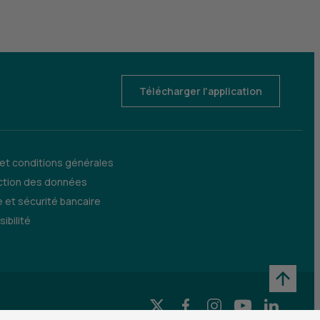
Télécharger l'application
 et conditions générales
ction des données
 et sécurité bancaire
ibilité
X (Twitter) - CIC
Facebook - CIC
Instagram - CIC
YouTube - CI
LinkedIn