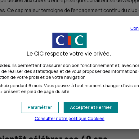
e dédiée aux chefs d’entreprise qui souhaitent se développer
es. Ce cap majeur témoigne de l'engagement continu du club
Con
International est un catalyseur essentiel pour le développement 
artages d'expériences, les échanges avec des experts locaux
Le CIC respecte votre vie privée.
okies.
Ils permettent d'assurer son bon fonctionnement et, avec nos
de réaliser des statistiques et de vous proposer des informations e
le communauté d’adhérents. Il offre à ses membres un réseau 
ion de votre profil et de votre navigation.
des opportunités de développement et de renforcement des co
oix pendant 6 mois. Vous pouvez à tout moment changer d’avis en cl
» présent en pied de page du site.
n internationale, d'une visibilité accrue et d'un accès à des 
Paramétrer
Accepter et Fermer
Consulter notre politique
Cookies