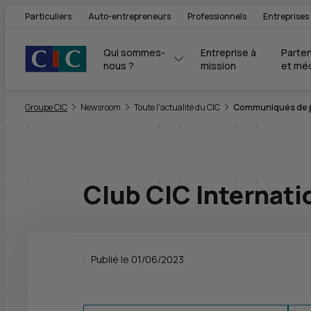
Particuliers
Auto-entrepreneurs
Professionnels
Entreprises
Qui sommes-
Entreprise à 
Parten
nous ?
mission
et mé
Vous êtes ici:
Groupe CIC
Newsroom
Toute l'actualité du CIC
Communiqués de pr
Club CIC Internati
Publié le 01/06/2023