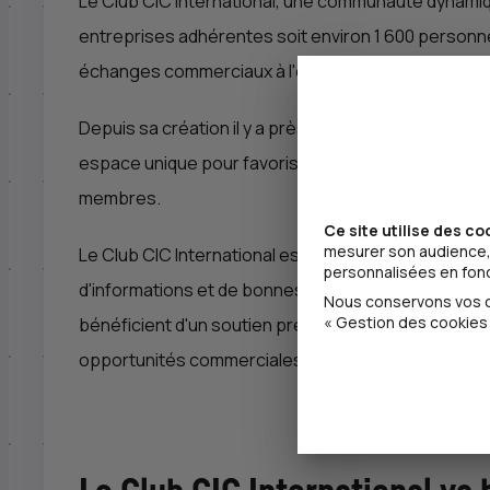
Le Club
CIC
International, une communauté dynamiqu
entreprises adhérentes soit environ 1 600 personn
échanges commerciaux à l'échelle mondiale.
Depuis sa création il y a près de 40 ans, le Club
CIC
espace unique pour favoriser les rencontres, les p
membres.
Ce site utilise des co
mesurer son audience, 
Le Club
CIC
International est bien plus qu'une simp
personnalisées en fonct
d'informations et de bonnes pratiques, ainsi que 
Nous conservons vos ch
« Gestion des cookies 
bénéficient d'un soutien précieux pour leur expansio
opportunités commerciales.