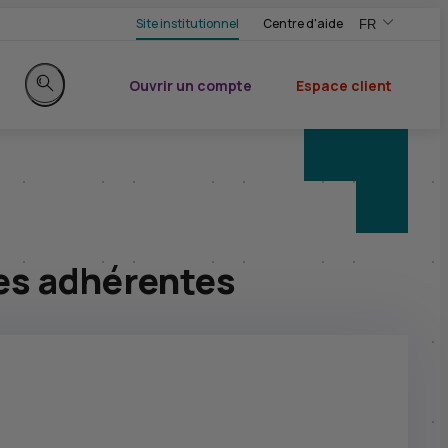
Site institutionnel
Centre d'aide
FR
,Version frança
,Changer de ve
Ouvrir un compte
Espace client
du CIC
Rechercher sur le site
ses adhérentes