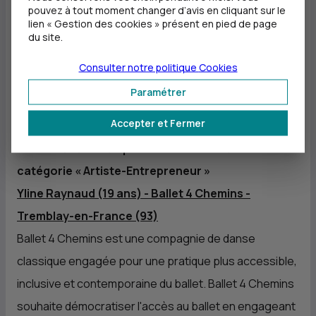
pouvez à tout moment changer d’avis en cliquant sur le
matériau en panneaux isolants biosourcés permet
lien « Gestion des cookies » présent en pied de page
du site.
d’offrir une solution recyclable, durable, éco-
responsable au secteur du bâtiment et de disrupter le
Consulter notre politique
Cookies
marché des matériaux d’isolation traditionnels en
Paramétrer
utilisant des algues vertes comme matière première.
Accepter et Fermer
Prix « Artiste-Entrepreneur » - Lauréate de la
catégorie « Artiste-Entrepreneur »
Yline Raynaud (19 ans) - Ballet 4 Chemins -
Tremblay-en-France (93)
Ballet 4 Chemins est une compagnie de danse
classique engagée pour une pratique plus accessible,
inclusive et contemporaine du ballet. Ballet 4 Chemins
souhaite démocratiser l'accès au ballet en engageant