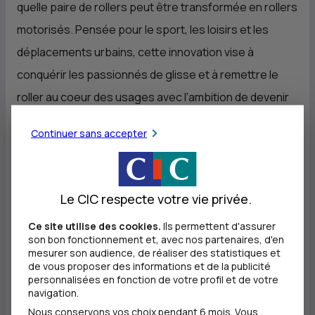
quelle paire de rollers peut être transformée en rollers
motorisés. Pensée pour le sport, les loisirs et les
déplacements urbains, cette innovation vise à
conquérir les passionnés de glisse et à remettre le
roller au coeur des usages avec l’ambition de devenir
la référence mobilité d’ici 2030. Un rêve d’enfant
Continuer sans accepter
devenu réalité.
Prix « 100 jours » - Lauréats de la catégorie
Le CIC respecte votre vie privée.
« Porteur de projet »
Andréa Tassard (27 ans), Klervi Gautier (23 ans),
Ce site utilise des cookies.
Ils permettent d'assurer
son bon fonctionnement et, avec nos partenaires, d'en
Jeanne d’Arcimoles (24 ans) et Quentin Brissat (26
mesurer son audience, de réaliser des statistiques et
de vous proposer des informations et de la publicité
ans) - Izalgue - Paris (75)
personnalisées en fonction de votre profil et de votre
Izalgue revalorise les algues bretonnes en un isolant
navigation.
Nous conservons vos choix pendant 6 mois. Vous
biosourcé, circulaire et bas carbone. L’utilisation de ce