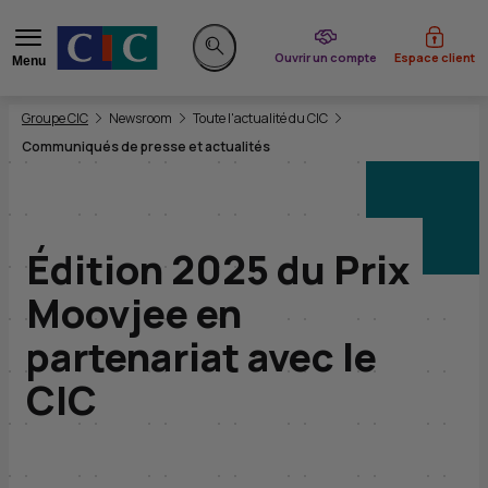
du CIC
Ouvrir un compte
Espace client
Menu
Rechercher sur le site
Vous êtes ici:
Groupe CIC
Newsroom
Toute l'actualité du CIC
Communiqués de presse et actualités
Édition 2025 du Prix
Moovjee en
partenariat avec le
CIC