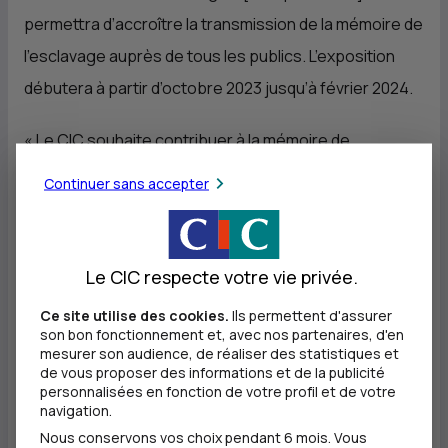
permettra d’accroître la transmission de la mémoire de
l’esclavage auprès de tous les publics. L’exposition
débutera à partir d’octobre 2023 jusqu’à février 2024.
« Le
CIC
souhaite contribuer à la mémoire de
l’esclavage et à son enseignement aux côtés de la
Continuer sans accepter
Fondation pour la Mémoire de l’Esclavage. Assurer la
transmission au plus grand nombre pour une meilleure
compréhension du passé est essentiel. » déclare
Le CIC respecte votre vie privée.
Daniel Baal
, directeur général du
CIC
.
Ce site utilise des cookies.
Ils permettent d'assurer
son bon fonctionnement et, avec nos partenaires, d'en
En soutenant cette initiative citoyenne, le
CIC
mesurer son audience, de réaliser des statistiques et
de vous proposer des informations et de la publicité
participe ainsi à une meilleure connaissance de ce
personnalisées en fonction de votre profil et de votre
navigation.
système mondial, en particulier dans sa dimension
Nous conservons vos choix pendant 6 mois. Vous