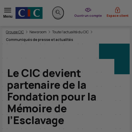
du CIC
Ouvrir un compte
Espace client
Menu
Rechercher sur le site
Vous êtes ici:
Groupe CIC
Newsroom
Toute l'actualité du CIC
Communiqués de presse et actualités
Le CIC devient
partenaire de la
Fondation pour la
Mémoire de
l’Esclavage