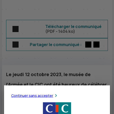
Télécharger le communiqué
(
PDF
- 1404 ko)
Twitter
par E-m
Partager le communiqué :
Le jeudi 12 octobre 2023, le musée de
l'Armée et le
CIC
ont été heureux de célébrer
deux décennies de collaboration au service
Continuer sans accepter
de la préservation du patrimoine culturel et