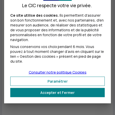
musical français. À l’occasion de
Le CIC respecte votre vie privée.
l’inauguration de la salle Royale restaurée et
Ce site utilise des cookies.
Ils permettent d'assurer
son bon fonctionnement et, avec nos partenaires, d'en
du lancement de la saison musicale des
mesurer son audience, de réaliser des statistiques et
de vous proposer des informations et de la publicité
Invalides 2023-2024, le
CIC
annonce un
personnalisées en fonction de votre profil et de votre
navigation.
mécénat exceptionnel au profit de la
Nous conservons vos choix pendant 6 mois. Vous
pouvez à tout moment changer d’avis en cliquant sur le
rénovation de la salle de l’Europe, l’un des
lien « Gestion des cookies » présent en pied de page
du site.
grands réfectoires de l’Hôtel des Invalides à
Consulter notre politique
Cookies
la gloire du règne de Louis XIV.
Paramétrer
Accepter et Fermer