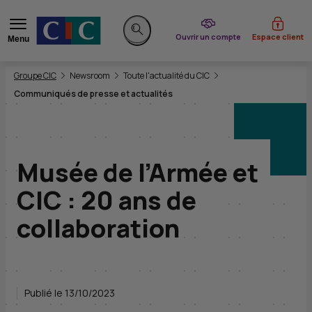
du CIC
Ouvrir un compte
Espace client
Menu
Rechercher sur le site
Vous êtes ici:
Groupe CIC
Newsroom
Toute l'actualité du CIC
Communiqués de presse et actualités
Musée de l’Armée et
CIC : 20 ans de
collaboration
Publié le 13/10/2023