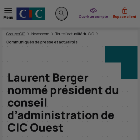
du CIC
Ouvrir un compte
Espace client
Menu
Rechercher sur le site
Vous êtes ici:
Groupe CIC
Newsroom
Toute l'actualité du CIC
Communiqués de presse et actualités
Laurent Berger
nommé président du
conseil
d’administration de
CIC Ouest