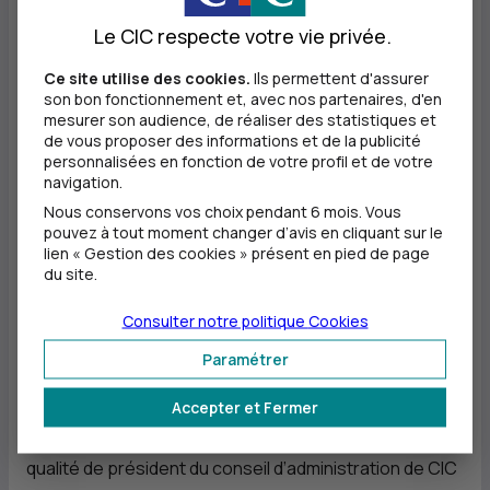
territoire que je connais bien. Rejoindre une banque
Le CIC respecte votre vie privée.
régionale engagée comme
CIC
Ouest est une grande
Ce site utilise des cookies.
Ils permettent d'assurer
fierté. Ensemble, avec le conseil d’administration, avec
son bon fonctionnement et, avec nos partenaires, d'en
mesurer son audience, de réaliser des statistiques et
les 2 300 salariés, nous continuerons à soutenir les
de vous proposer des informations et de la publicité
personnalisées en fonction de votre profil et de votre
actions de développement de
CIC
Ouest sous la
navigation.
responsabilité de sa directrice générale, Mireille Haby,
Nous conservons vos choix pendant 6 mois. Vous
pouvez à tout moment changer d’avis en cliquant sur le
en droite ligne avec notre plan stratégique Ensemble
lien « Gestion des cookies » présent en pied de page
Performant Solidaire, au service des territoires, des
du site.
clients et de la société.
» déclare
Laurent Berger
,
Consulter notre politique
Cookies
nouveau président du conseil d’administration de
CIC
Paramétrer
Ouest.
Accepter et Fermer
«
Je me réjouis de la nomination de Laurent Berger en
qualité de président du conseil d’administration de
CIC