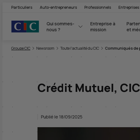
Particuliers
Auto-entrepreneurs
Professionnels
Entreprises
Qui sommes-
Entreprise à 
Parten
nous ?
mission
et mé
Vous êtes ici:
Groupe CIC
Newsroom
Toute l'actualité du CIC
Communiqués de pr
Crédit Mutuel, CIC
Publié le 18/09/2025