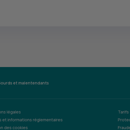
Sourds et malentendants
ns légales
Tarifs
 et informations réglementaires
Prote
on des cookies
Fraude