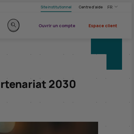
Site institutionnel
Centre d'aide
FR
,Version frança
,Changer de ve
Ouvrir un compte
Espace client
du CIC
Rechercher sur le site
artenariat 2030