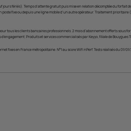
jours fériés). Temps d’attente gratuit puis mise en relation décomptée du forfait de
s un poste fixe ou depuis une ligne mobile d’un autre opérateur. Traitement prioritaire
r tous les clients bancaires professionnels. 2 mois d’abonnement offerts sous form
s d’engagement. Produits et services commercialisés par Keyyo, filiale de Bouygues 
rnet fixes en France métropolitaine. N°1 au score WiFi nPerf. Tests réalisés du 01/0