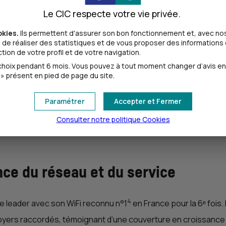
Le CIC respecte votre vie privée.
lé pour les professionnels, le groupe mutualiste - qui compte
okies.
Ils permettent d'assurer son bon fonctionnement et, avec nos
e :
de réaliser des statistiques et de vous proposer des informations e
ion de votre profil et de votre navigation.
3
oix pendant 6 mois. Vous pouvez à tout moment changer d’avis en cl
 est à 39,99 € HT/mois avec 2 mois d’abonnement offerts
et 2
» présent en pied de page du site.
its mobiles.
Paramétrer
Accepter et Fermer
Consulter notre politique
Cookies
ce du réseau et du service
4
 leader avec son WiFi reconnu n°1
en France pour la 6ᵉ fois
 foyers raccordés, témoignant d’une couverture en croissance c