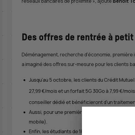
réseaux bancaires de proximité
», ajoute
Benoît To
Des offres de rentrée à petit
Déménagement, recherche d’économie, première inst
a imaginé des offres sur-mesure pour les clients b
Jusqu’au 5 octobre, les clients du Crédit Mutuel
27,99 €/mois et un forfait 5G 30Go à 7,99 €/mois)
conseiller dédié et bénéficieront d’un traitement
Aussi, pour une première rentrée au collège, un 
mobile).
Enfin, les étudiants de 18 à 25 ans ont droit à u