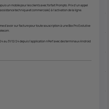
puis un mobile pour les clients avec forfait Prompto. Prix d’un appel
 (assistance technique et commerciale) à l’activation de la ligne.
e d’avoir sur facture pour toute souscription à une Box Pro Evolutive
Telecom.
1/24 au 31/12/24 depuis l'application nPerf avec des terminaux Android