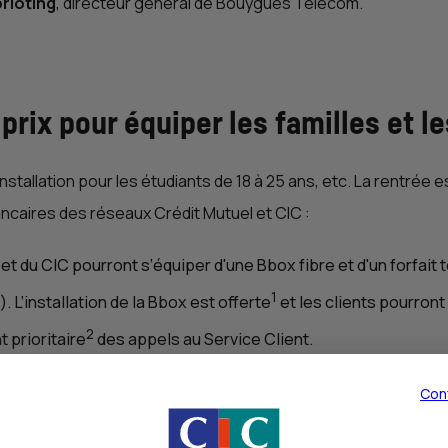
rloting
, directeur général de Bouygues Telecom.
 prix pour équiper les familles et l
allation pour les étudiants de 18 à 25 ans, etc. La rentré
ancaires des réseaux Crédit Mutuel et
CIC
:
 et du
CIC
pourront s’équiper d'une Bbox fibre et d'un forfait
1
. L’installation de la Bbox est offerte
et les clients pourron
2
 prioritaire
des appels au Service Client.
forfait à prix mini de 5 Go à 3,99 €/mois est proposé (réserv
Con
ne remise de 5 € sur les forfaits 5G de 150 Go et 250 Go jusqu’