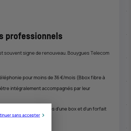
es professionnels
e est souvent signe de renouveau. Bouygues Telecom
 téléphonie pour moins de 36 €/mois (Bbox fibre à
t être intégralement accompagnés par leur
é aux foyers déjà équipés d’une box et d’un forfait
tinuer sans accepter
au 5 octobre.