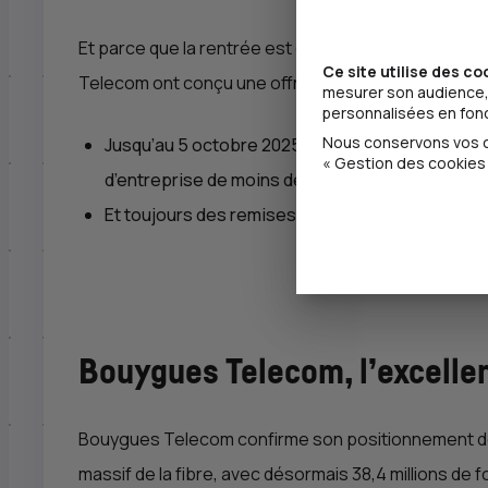
Et parce que la rentrée est également une période-c
Ce site utilise des co
Telecom ont conçu une offre dédiée à cette clientèl
mesurer son audience, 
personnalisées en fonct
Nous conservons vos ch
Jusqu’au 5 octobre 2025, la Bbox pro Evolutive
« Gestion des cookies 
d’entreprise de moins de 24 mois.
Et toujours des remises exclusives sur les forfa
Bouygues Telecom, l’excellen
Bouygues Telecom confirme son positionnement de
massif de la fibre, avec désormais 38,4 millions de