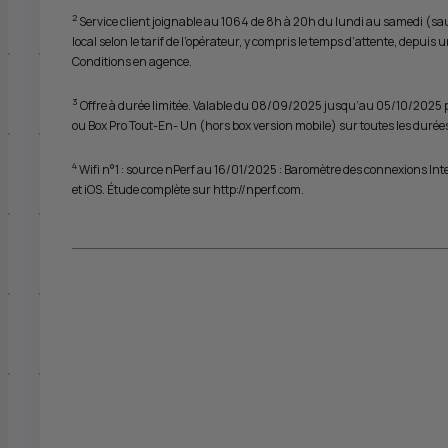
2
Service client joignable au 1064 de 8h à 20h du lundi au samedi (sauf 
local selon le tarif de l’opérateur, y compris le temps d’attente, depui
Conditions en agence.
3
Offre à durée limitée. Valable du 08/09/2025 jusqu’au 05/10/2025 pou
ou Box Pro Tout-En- Un (hors box version mobile) sur toutes les durée
4
Wifi n°1 : source nPerf au 16/01/2025 : Baromètre des connexions Inte
et iOS. Étude complète sur http://nperf.com.