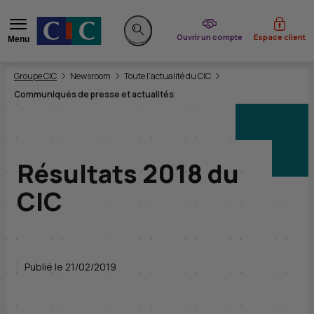
du CIC
Ouvrir un compte
Espace client
Menu
Rechercher sur le site
Vous êtes ici:
Groupe CIC
Newsroom
Toute l'actualité du CIC
Communiqués de presse et actualités
Résultats 2018 du
CIC
Publié le 21/02/2019