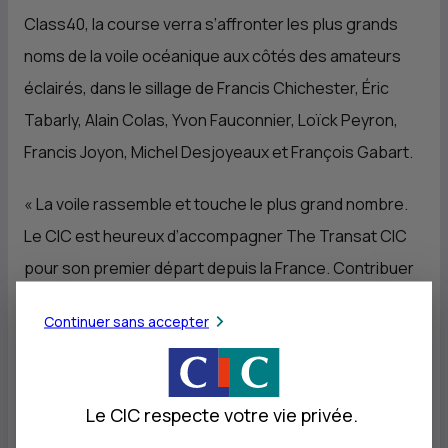
Class40, la course verra s’affronter les plus grands
noms de la voile océanique aux côtés des amateurs
éclairés, dans le sillage de Francis Chichester, Éric
Tabarly, Alain Colas, Yvon Fauconnier, Loïck Peyron,
Francis Joyon, Michel Desjoyeaux et François Gabart.
«
La voile rassemble et touche le plus grand nombre.
Le
CIC
est heureux d’accompagner The Transat
CIC
pour son premier départ depuis la France. Contribuer
à la réussite de cette course de légende s’inscrit
Continuer sans accepter
pleinement dans l’esprit entrepreneurial du
CIC
,
commente
Nicolas Théry
, président du
CIC
. Grâce au
digital et aux nouveaux moyens technologiques,
Le CIC respecte votre vie privée.
chacun pourra vivre plus encore la compétition aux