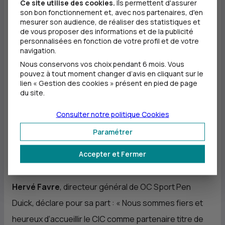
Ce site utilise des cookies.
Ils permettent d'assurer
côtés des plus grands navigateurs du moment.
»
son bon fonctionnement et, avec nos partenaires, d'en
mesurer son audience, de réaliser des statistiques et
de vous proposer des informations et de la publicité
«
Nous nous félicitons de ce partenariat qui unit la
personnalisées en fonction de votre profil et de votre
première banque de dépôts française à la plus
navigation.
ancienne course transatlantique en solitaire. En
Nous conservons vos choix pendant 6 mois. Vous
pouvez à tout moment changer d’avis en cliquant sur le
donnant son nom à cette épreuve prestigieuse, au
lien « Gestion des cookies » présent en pied de page
du site.
moment où celle-ci part pour la première fois de
France, le
CIC
, banque des territoires au service de
Consulter notre politique
Cookies
l’économie locale, confirme son intérêt pour le sport
Paramétrer
et pour l’ensemble de la filière nautique
», a déclaré
Accepter et Fermer
Daniel Baal
, directeur général du
CIC
.
Hervé Favre
, directeur général de OC Sport Pen
Duick, déclare pour sa part : «
Nous sommes fiers et
heureux d’accueillir le
CIC
comme partenaire titre de