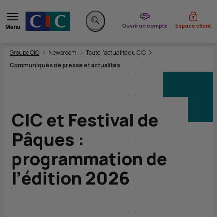
du CIC
Ouvrir un compte
Espace client
Menu
Rechercher sur le site
Vous êtes ici:
Groupe CIC
Newsroom
Toute l'actualité du CIC
Communiqués de presse et actualités
CIC et Festival de
Pâques :
programmation de
l’édition 2026