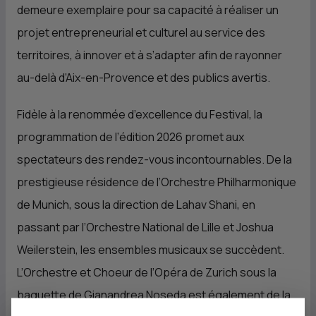
demeure exemplaire pour sa capacité à réaliser un
projet entrepreneurial et culturel au service des
territoires, à innover et à s’adapter afin de rayonner
au-delà d’Aix-en-Provence et des publics avertis.
Fidèle à la renommée d’excellence du Festival, la
programmation de l’édition 2026 promet aux
spectateurs des rendez-vous incontournables. De la
prestigieuse résidence de l’Orchestre Philharmonique
de Munich, sous la direction de Lahav Shani, en
passant par l’Orchestre National de Lille et Joshua
Weilerstein, les ensembles musicaux se succèdent.
L’Orchestre et Choeur de l’Opéra de Zurich sous la
baguette de Gianandrea Noseda est également de la