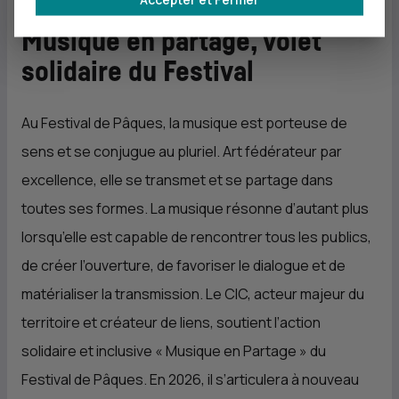
Musique en partage, volet
solidaire du Festival
Au Festival de Pâques, la musique est porteuse de
sens et se conjugue au pluriel. Art fédérateur par
excellence, elle se transmet et se partage dans
toutes ses formes. La musique résonne d’autant plus
lorsqu’elle est capable de rencontrer tous les publics,
de créer l’ouverture, de favoriser le dialogue et de
matérialiser la transmission. Le CIC, acteur majeur du
territoire et créateur de liens, soutient l’action
solidaire et inclusive « Musique en Partage » du
Festival de Pâques. En 2026, il s’articulera à nouveau