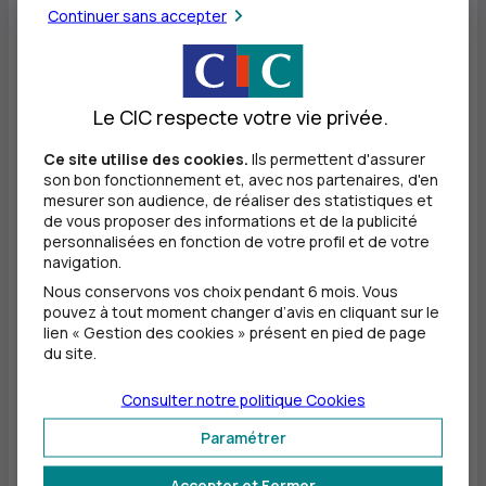
partie, tout comme l’Orchestre Philharmonique Royal
Continuer sans accepter
de Liège avec Emmanuel Pahud et Lionel Bringuier, ou
encore Jordi Savall et Le Concert des Nations.
Le CIC respecte votre vie privée.
Au total, 900 artistes donneront à entendre la diversité
Ce site utilise des cookies.
Ils permettent d'assurer
des traditions européennes, entre chefs-d’oeuvre du
son bon fonctionnement et, avec nos partenaires, d'en
répertoire et oeuvres redécouvertes. Sans oublier
mesurer son audience, de réaliser des statistiques et
de vous proposer des informations et de la publicité
des solistes d’exception tels Martha Argerich, Renaud
personnalisées en fonction de votre profil et de votre
navigation.
Capuçon, Gautier Capuçon, Emmanuel Pahud,
Nous conservons vos choix pendant 6 mois. Vous
Bertrand Chamayou, Nadine Sierra, Mao Fujita, Gidon
pouvez à tout moment changer d’avis en cliquant sur le
lien « Gestion des cookies » présent en pied de page
Kremer, Mikhail Pletnev, Jean-Frédéric Neuburger,
du site.
Raphaël Feuillâtre, Yulianna Avdeeva, ou encore les
Consulter notre politique
Cookies
jeunes talents de Génération@Aix.
Paramétrer
Accepter et Fermer