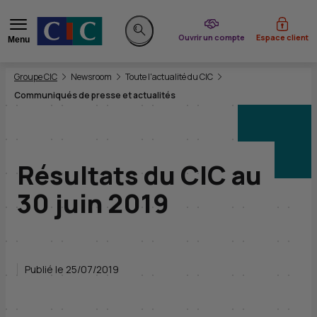
du CIC
Ouvrir un compte
Espace client
Menu
Rechercher sur le site
Vous êtes ici:
Groupe CIC
Newsroom
Toute l'actualité du CIC
Communiqués de presse et actualités
Résultats du CIC au
30 juin 2019
Publié le 25/07/2019