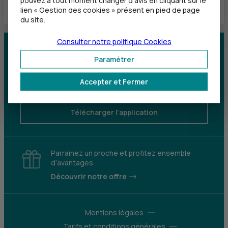
pouvez à tout moment changer d’avis en cliquant sur le
lien « Gestion des cookies » présent en pied de page
du site.
Consulter notre politique
Cookies
Centre d'aide
Trouver une agence
Paramétrer
Sourds et
Accepter et Fermer
malentendants
Télécharger l'application
Parrainez un proche et profitez ensemble
d’avantages
Découvrir notre offre
Mentions légales
Tarifs et conditions générales