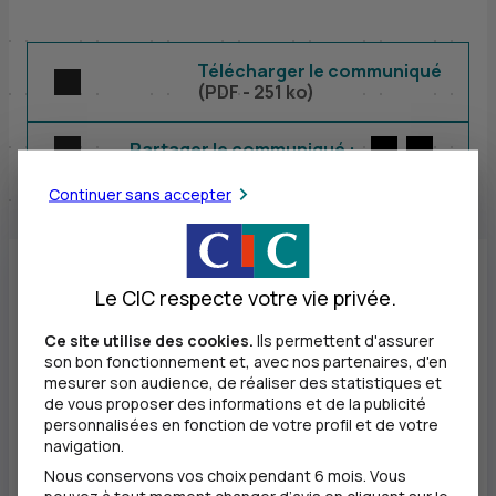
Télécharger le communiqué
(
PDF
- 251 ko)
Twitter
par E-m
Partager le communiqué :
Continuer sans accepter
Une stratégie multiservice portée par une
Le CIC respecte votre vie privée.
dynamique commerciale soutenue, un
Ce site utilise des cookies.
Ils permettent d'assurer
son bon fonctionnement et, avec nos partenaires, d'en
produit net bancaire en progression.
mesurer son audience, de réaliser des statistiques et
de vous proposer des informations et de la publicité
personnalisées en fonction de votre profil et de votre
navigation.
Nous conservons vos choix pendant 6 mois. Vous